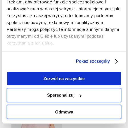
i reklam, aby oferować funkcje społecznościowe i
analizować ruch w naszej witrynie. Informacje o tym, jak
korzystasz z naszej witryny, udostępniamy partnerom
społecznościowym, reklamowym i analitycznym.
Partnerzy mogą połączyć te informacje z innymi danymi
otrzymanymi od Ciebie lub uzyskanymi podczas
korzystania z ich usług.
Biała bawełniano-wiskozowa bluzka damska Cosima z haftem angielskim – Relaxed Code
Czarny sweter damski Henny zapinany na suwak - Tres Chic
Pokaż szczegóły
159,00 zł
349,00 zł
229,00 zł
649,00 zł
-68%
WEŁNA
Zezwól na wszystkie
Spersonalizuj
Odmowa