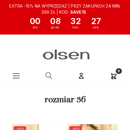
EXTRA -15% NA WYPRZEDAŻ | PRZY ZAKUPACH ZA MIN.
299 ZŁ | KOD:
SAVE15
00
08
32
26
rozmiar 36
-46%
-46%