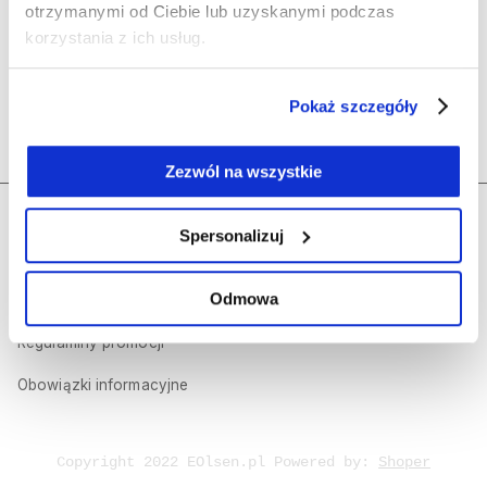
Olsen
otrzymanymi od Ciebie lub uzyskanymi podczas
korzystania z ich usług.
Polecane kategorie
Pokaż szczegóły
Kontakt
Zezwól na wszystkie
Regulamin sklepu internetowego
Dołącz do nas
Spersonalizuj
Polityka prywatności
Odmowa
Olsen Prestige
Regulaminy promocji
Obowiązki informacyjne
Copyright 2022 EOlsen.pl Powered by:
Shoper