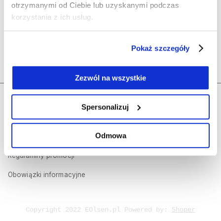
Olsen
otrzymanymi od Ciebie lub uzyskanymi podczas
korzystania z ich usług.
Polecane kategorie
Pokaż szczegóły
Kontakt
Zezwól na wszystkie
Regulamin sklepu internetowego
Dołącz do nas
Spersonalizuj
Polityka prywatności
Odmowa
Olsen Prestige
Regulaminy promocji
Obowiązki informacyjne
Copyright 2022 EOlsen.pl Powered by:
Shoper