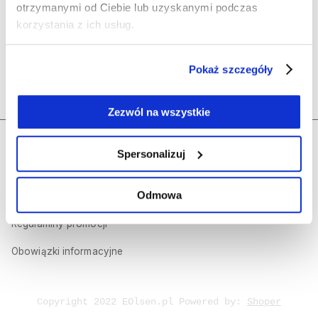
Olsen
otrzymanymi od Ciebie lub uzyskanymi podczas
korzystania z ich usług.
Polecane kategorie
Pokaż szczegóły
Kontakt
Zezwól na wszystkie
Regulamin sklepu internetowego
Dołącz do nas
Spersonalizuj
Polityka prywatności
Odmowa
Olsen Prestige
Regulaminy promocji
Obowiązki informacyjne
Copyright 2022 EOlsen.pl Powered by:
Shoper