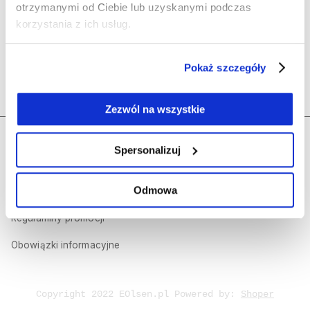
Olsen
otrzymanymi od Ciebie lub uzyskanymi podczas
korzystania z ich usług.
Polecane kategorie
Pokaż szczegóły
Kontakt
Zezwól na wszystkie
Regulamin sklepu internetowego
Dołącz do nas
Spersonalizuj
Polityka prywatności
Odmowa
Olsen Prestige
Regulaminy promocji
Obowiązki informacyjne
Copyright 2022 EOlsen.pl Powered by:
Shoper