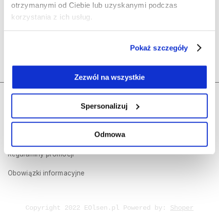
Olsen
otrzymanymi od Ciebie lub uzyskanymi podczas
korzystania z ich usług.
Polecane kategorie
Pokaż szczegóły
Kontakt
Zezwól na wszystkie
Regulamin sklepu internetowego
Dołącz do nas
Spersonalizuj
Polityka prywatności
Odmowa
Olsen Prestige
Regulaminy promocji
Obowiązki informacyjne
Copyright 2022 EOlsen.pl Powered by:
Shoper