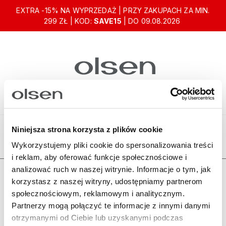
EXTRA -15% NA WYPRZEDAŻ | PRZY ZAKUPACH ZA MIN.
299 ZŁ | KOD:
SAVE15
| DO 09.08.2026
Niniejsza strona korzysta z plików cookie
Ten produkt jest niedostępny.
Wykorzystujemy pliki cookie do spersonalizowania treści
i reklam, aby oferować funkcje społecznościowe i
analizować ruch w naszej witrynie. Informacje o tym, jak
Zamówienia
korzystasz z naszej witryny, udostępniamy partnerom
społecznościowym, reklamowym i analitycznym.
Olsen
Partnerzy mogą połączyć te informacje z innymi danymi
otrzymanymi od Ciebie lub uzyskanymi podczas