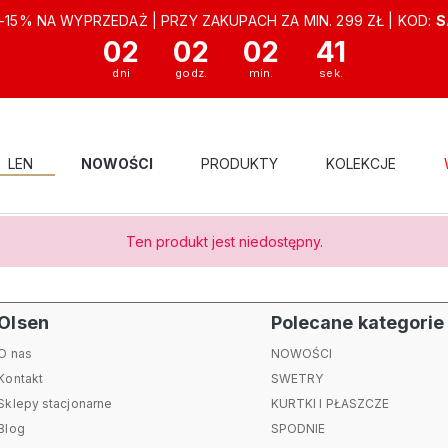
-15% NA WYPRZEDAŻ | PRZY ZAKUPACH ZA MIN. 299 ZŁ | KOD:
S
02
02
02
41
LEN
NOWOŚCI
PRODUKTY
KOLEKCJE
ODZIEŻ DAMSKA OLSEN
Ten produkt jest niedostępny.
Olsen
Polecane kategorie
O nas
NOWOŚCI
Kontakt
SWETRY
Sklepy stacjonarne
KURTKI I PŁASZCZE
Blog
SPODNIE