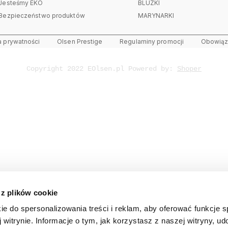
Jesteśmy EKO
BLUZKI
Bezpieczeństwo produktów
MARYNARKI
a prywatności
Olsen Prestige
Regulaminy promocji
Obowiązk
Copyright 2022 EOlsen.pl Powered by:
Shoper
 z plików cookie
ie do spersonalizowania treści i reklam, aby oferować funkcje 
 witrynie. Informacje o tym, jak korzystasz z naszej witryny, u