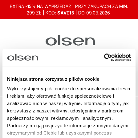
EXTRA -15% NA WYPRZEDAŻ | PRZY ZAKUPACH ZA MIN.
299 ZŁ | KOD:
SAVE15
| DO 09.08.2026
Niniejsza strona korzysta z plików cookie
Ten produkt jest niedostępny.
Wykorzystujemy pliki cookie do spersonalizowania treści
i reklam, aby oferować funkcje społecznościowe i
analizować ruch w naszej witrynie. Informacje o tym, jak
Zamówienia
korzystasz z naszej witryny, udostępniamy partnerom
społecznościowym, reklamowym i analitycznym.
Olsen
Partnerzy mogą połączyć te informacje z innymi danymi
otrzymanymi od Ciebie lub uzyskanymi podczas