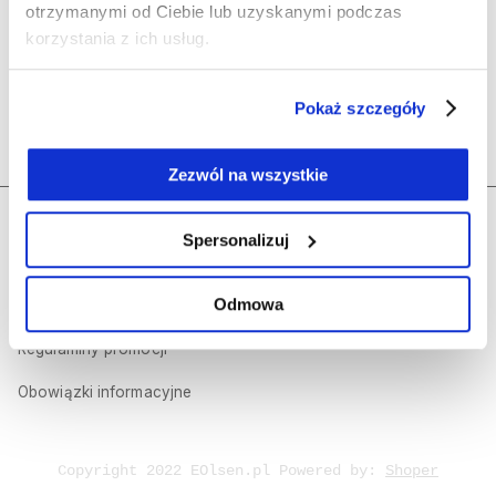
Olsen
otrzymanymi od Ciebie lub uzyskanymi podczas
korzystania z ich usług.
Polecane kategorie
Pokaż szczegóły
Kontakt
Zezwól na wszystkie
Regulamin sklepu internetowego
Dołącz do nas
Spersonalizuj
Polityka prywatności
Odmowa
Olsen Prestige
Regulaminy promocji
Obowiązki informacyjne
Copyright 2022 EOlsen.pl Powered by:
Shoper