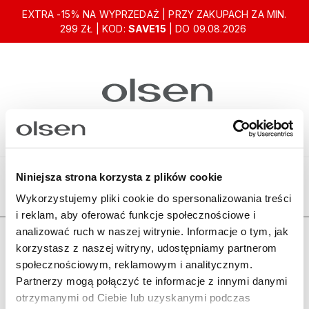
EXTRA -15% NA WYPRZEDAŻ | PRZY ZAKUPACH ZA MIN.
299 ZŁ | KOD:
SAVE15
| DO 09.08.2026
Niniejsza strona korzysta z plików cookie
Ten produkt jest niedostępny.
Wykorzystujemy pliki cookie do spersonalizowania treści
i reklam, aby oferować funkcje społecznościowe i
analizować ruch w naszej witrynie. Informacje o tym, jak
Zamówienia
korzystasz z naszej witryny, udostępniamy partnerom
społecznościowym, reklamowym i analitycznym.
Olsen
Partnerzy mogą połączyć te informacje z innymi danymi
otrzymanymi od Ciebie lub uzyskanymi podczas