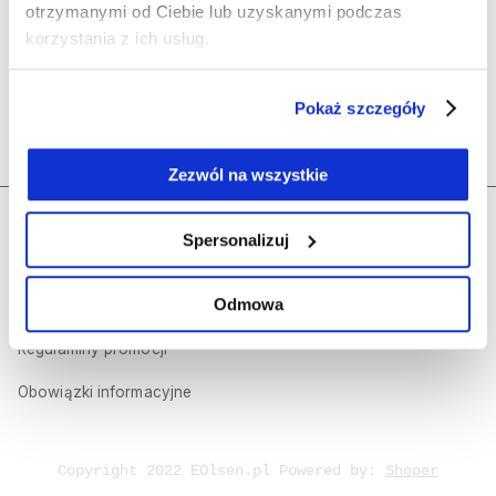
Olsen
otrzymanymi od Ciebie lub uzyskanymi podczas
korzystania z ich usług.
Polecane kategorie
Pokaż szczegóły
Kontakt
Zezwól na wszystkie
Regulamin sklepu internetowego
Dołącz do nas
Spersonalizuj
Polityka prywatności
Odmowa
Olsen Prestige
Regulaminy promocji
Obowiązki informacyjne
Copyright 2022 EOlsen.pl Powered by:
Shoper