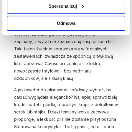
doskonały sposób na połączenie klasyki z
Spersonalizuj
komfortem. Kluczem do sukcesu jest wybór
odpowiedniego fasonu. Zamiast luźnych modeli
Odmowa
typu oversize,
warto postawić na dopasowany
sweter lub kardigan o kroju marynarki
-
zapinany, z wyraźnie zaznaczoną linią ramion i talii.
Taki fason świetnie sprawdza się w formalnych
zestawieniach, zwłaszcza ze spódnicą ołówkową
lub trapezową. Całość prezentuje się lekko,
nowocześnie i stylowo - bez nadmiaru
ozdobników, ale z dużą klasą.
A jaki sweter do plisowanej spódnicy wybrać, by
całość wyglądała elegancko? Najlepiej sprawdzi się
krótki model - gładki, o prostym kroju, z dekoltem w
serek lub stójką. Dzięki temu sylwetka zachowa
proporcje, a lekkość plis nie zostanie przytłoczona.
Stonowana kolorystyka - beż, granat, écru - doda