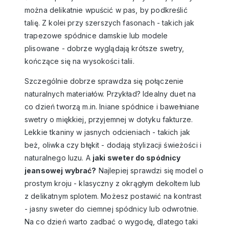
można delikatnie wpuścić w pas, by podkreślić
talię. Z kolei przy szerszych fasonach - takich jak
trapezowe
spódnice damskie
lub modele
plisowane - dobrze wyglądają krótsze swetry,
kończące się na wysokości talii.
Szczególnie dobrze sprawdza się połączenie
naturalnych materiałów. Przykład? Idealny duet na
co dzień tworzą m.in.
lniane spódnice
i bawełniane
swetry o miękkiej, przyjemnej w dotyku fakturze.
Lekkie tkaniny w jasnych odcieniach - takich jak
beż, oliwka czy błękit - dodają stylizacji świeżości i
naturalnego luzu. A
jaki sweter do spódnicy
jeansowej wybrać?
Najlepiej sprawdzi się model o
prostym kroju - klasyczny z okrągłym dekoltem lub
z delikatnym splotem. Możesz postawić na kontrast
- jasny sweter do ciemnej spódnicy lub odwrotnie.
Na co dzień warto zadbać o wygodę, dlatego taki