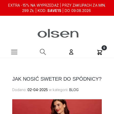
EXTRA -15% NA WYPRZEDAŻ | PRZY ZAKUPACH ZA MIN.
299 ZŁ | KOD:
SAVE15
| DO 09.08.2026
JAK NOSIĆ SWETER DO SPÓDNICY?
Dodano:
02-04-2025
w kategorii:
BLOG