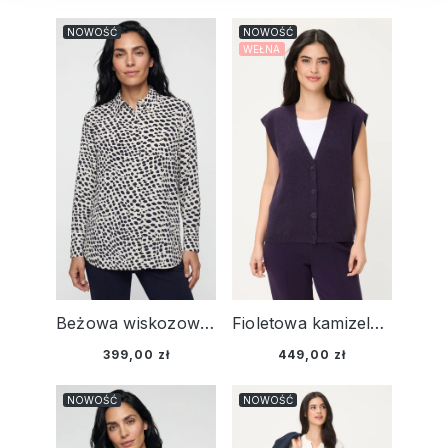
NOWOŚĆ
NOWOŚĆ
WEŁNA
Beżowa wiskozowa koszula damska w granatowe kropki - Smart Casual
Fioletowa kamizelka damska Henny - Smart Casual
399,00 zł
449,00 zł
NOWOŚĆ
NOWOŚĆ