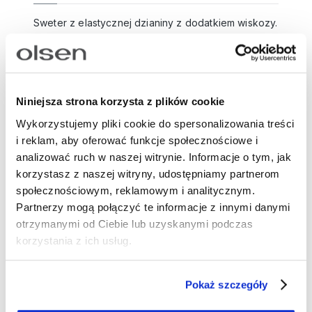
Sweter z elastycznej dzianiny z dodatkiem wiskozy.
Model o gładkiej fakturze w odcieniu beżowego
melanżu z subtelnym, wklęsłym ściegiem
biegnącym wzdłuż rękawów. Klasyczny fason z
golfem, który miękko układa się wokół szyi,
Niniejsza strona korzysta z plików cookie
zapewnia ciepło w chłodniejsze dni. Długie rękawy
Wykorzystujemy pliki cookie do spersonalizowania treści
oraz dół zakończone są delikatnym ściągaczem.
i reklam, aby oferować funkcje społecznościowe i
Golf to uniwersalny element garderoby – świetnie
analizować ruch w naszej witrynie. Informacje o tym, jak
komponuje się z marynarką i spodniami w kant w
korzystasz z naszej witryny, udostępniamy partnerom
stylu smart casual lub z jeansami i płaszczem w
społecznościowym, reklamowym i analitycznym.
codziennej wersji.
Partnerzy mogą połączyć te informacje z innymi danymi
Długość: 62 cm
otrzymanymi od Ciebie lub uzyskanymi podczas
Skład: 50% wiskoza, 27% poliamid, 23%
korzystania z ich usług.
poliester
Numer artykułu:
11004763
Pokaż szczegóły
Model na głównym zdjęciu w