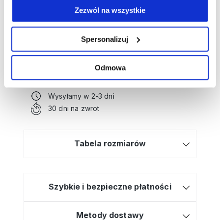
stylizacji
@
monikamarzec_style
Zezwól na wszystkie
Potrzebujesz wsparcia przy tworzeniu
Spersonalizuj
zamówienia?
Kliknij tutaj, a poprowadzimy Cię krok po
Odmowa
kroku!
Bezpłatna dostawa od 499zł
Wysyłamy w 2-3 dni
30 dni na zwrot
Tabela rozmiarów
Szybkie i bezpieczne płatności
Metody dostawy