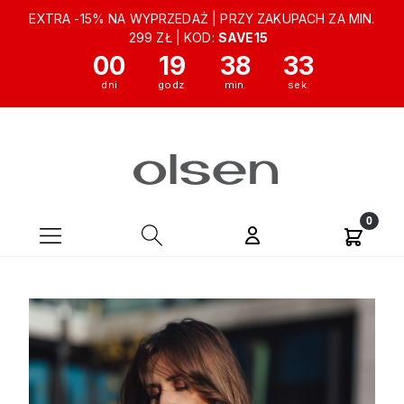
EXTRA -15% NA WYPRZEDAŻ | PRZY ZAKUPACH ZA MIN.
299 ZŁ | KOD:
SAVE15
00
19
38
32