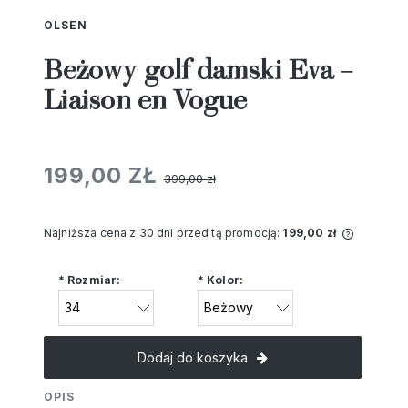
OLSEN
Beżowy golf damski Eva –
Liaison en Vogue
199,00 ZŁ
399,00 zł
Najniższa cena z 30 dni przed tą promocją:
199,00 zł
Jeżeli 
niż 30 d
*
Rozmiar:
*
Kolor:
cena od
pojawił 
Dodaj do koszyka
OPIS