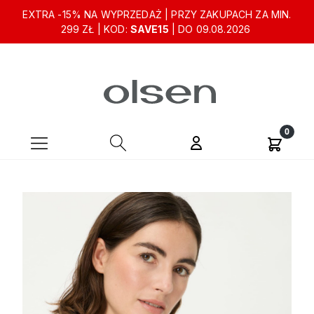
EXTRA -15% NA WYPRZEDAŻ | PRZY ZAKUPACH ZA MIN.
299 ZŁ | KOD:
SAVE15
| DO 09.08.2026