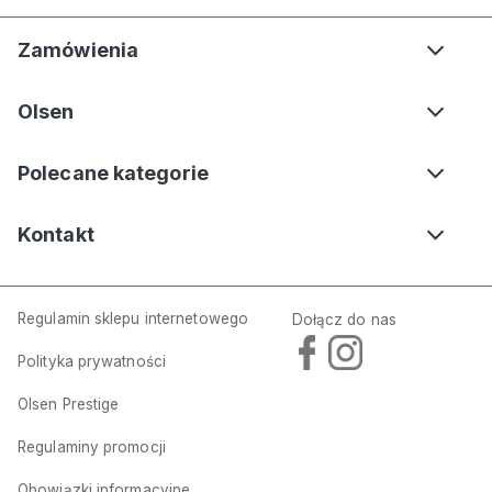
Zamówienia
Olsen
Polecane kategorie
Kontakt
Regulamin sklepu internetowego
Dołącz do nas
Polityka prywatności
Czarny kardigan damski Henny z kaszmirem – Urban Wild
Olsen Prestige
299,00 zł
699,00 zł
Regulaminy promocji
Dodaj do koszyka
Obowiązki informacyjne