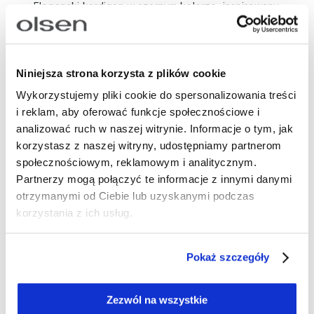
Elegancki kardigan w czarnym kolorze, inspirowany
krojem klasycznej marynarki. Wykonany z
mieszanki z miękką wełną merino. Model z
zapięciem na dwa guzikii, klasycznym kołnierzem z
Niniejsza strona korzysta z plików cookie
klapami oraz otwartymi kieszeniami z przodu.
Prosty, lekko taliowany krój pięknie układa się na
Wykorzystujemy pliki cookie do spersonalizowania treści
sylwetce i dodaje całości szykownego charakteru.
i reklam, aby oferować funkcje społecznościowe i
To doskonała propozycja zarówno do pracy – w
analizować ruch w naszej witrynie. Informacje o tym, jak
korzystasz z naszej witryny, udostępniamy partnerom
duecie z koszulą i spodniami typu straight, jak i na
społecznościowym, reklamowym i analitycznym.
co dzień, np. w zestawieniu z jeansami i T-shirtem.
Partnerzy mogą połączyć te informacje z innymi danymi
Na wieczór możesz go zestawić z dopasowaną
otrzymanymi od Ciebie lub uzyskanymi podczas
sukienką i botkami na obcasie.
korzystania z ich usług.
Długość: 62 cm
Skład: 50% wełna merino, 50% poliester
Pokaż szczegóły
Numer artykułu:
11004435
Zezwól na wszystkie
Potrzebujesz wsparcia przy tworzeniu