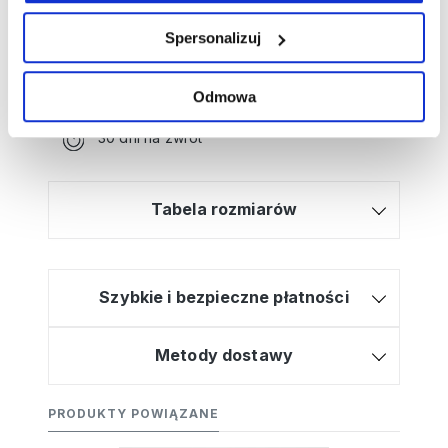
zamówienia?
Kliknij tutaj, a poprowadzimy Cię krok po
Spersonalizuj
kroku!
Bezpłatna dostawa od 499zł
Odmowa
Wysyłamy w 2-3 dni
30 dni na zwrot
Tabela rozmiarów
Szybkie i bezpieczne płatności
Metody dostawy
PRODUKTY POWIĄZANE