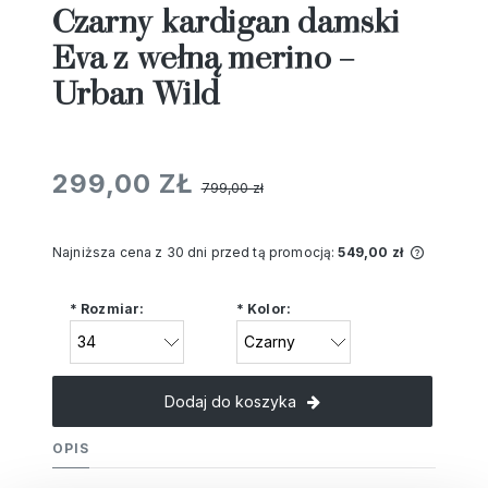
Czarny kardigan damski
Eva z wełną merino –
Urban Wild
299,00 ZŁ
799,00 zł
Najniższa cena z 30 dni przed tą promocją:
549,00 zł
Jeżeli 
niż 30 d
*
Rozmiar:
*
Kolor:
cena od
pojawił
Dodaj do koszyka
OPIS