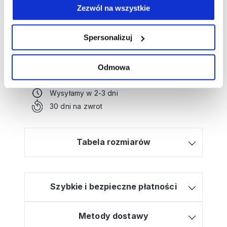
Zezwól na wszystkie
Potrzebujesz wsparcia przy tworzeniu
Spersonalizuj
zamówienia?
Kliknij tutaj, a poprowadzimy Cię krok po
Odmowa
kroku!
Bezpłatna dostawa od 499zł
Wysyłamy w 2-3 dni
30 dni na zwrot
Tabela rozmiarów
Szybkie i bezpieczne płatności
Metody dostawy