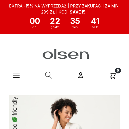
EXTRA -15% NA WYPRZEDAŻ | PRZY ZAKUPACH ZA MIN.
299 ZŁ | KOD:
SAVE15
00
22
35
41