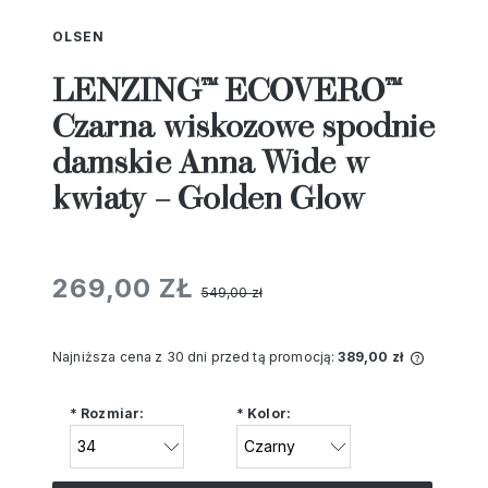
OLSEN
LENZING™ ECOVERO™
Czarna wiskozowe spodnie
damskie Anna Wide w
kwiaty – Golden Glow
269,00 ZŁ
549,00 zł
Najniższa cena z 30 dni przed tą promocją:
389,00 zł
Jeżeli 
niż 30 d
*
Rozmiar:
*
Kolor:
cena od
pojawił