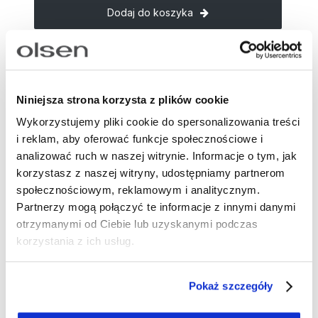
Dodaj do koszyka
OPIS
Spodnie z wysokim stanem i szerokimi nogawkami,
które optycznie wydłużają sylwetkę. Czarne tło
Niniejsza strona korzysta z plików cookie
przełamuje wyrazisty, biały roślinny wzór.
Wykorzystujemy pliki cookie do spersonalizowania treści
Wiskozowa tkanina (LENZING™ ECOVERO™) jest
i reklam, aby oferować funkcje społecznościowe i
lekka i przyjemnie lejąca. Z przodu mają klasyczne
analizować ruch w naszej witrynie. Informacje o tym, jak
kieszenie, a z tyłu dekoracyjne kieszenie w stylu
korzystasz z naszej witryny, udostępniamy partnerom
garniturowym. Noś je w komplecie z koszulą z tej
społecznościowym, reklamowym i analitycznym.
samej tkaniny, a na co dzień zestaw z gładkim T-
Partnerzy mogą połączyć te informacje z innymi danymi
shirtem i sandałami. W wersji bardziej wyjściowej
otrzymanymi od Ciebie lub uzyskanymi podczas
świetnie zagrają z czarnym topem, marynarką i
korzystania z ich usług.
biżuterią w złotym tonie.
Długość: 77,5 cm
Pokaż szczegóły
Skład: 100% wiskoza
Numer artykułu:
14002506