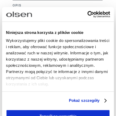
OPIS
Efektowna, granatowa spódnica o długości midi z
delikatnym, lekko rozkloszowanym dołem. Wzór w
panterkę w odcieniach granatu i beżu sprawia, że
Niniejsza strona korzysta z plików cookie
model wyróżnia się w stylizacji, a jednocześnie
Wykorzystujemy pliki cookie do spersonalizowania treści
pozostaje elegancki. Elastyczny pas zapewnia
i reklam, aby oferować funkcje społecznościowe i
wygodę i dopasowanie do sylwetki bez ucisku.
analizować ruch w naszej witrynie. Informacje o tym, jak
Spódnica została uszyta z wiskozy LENZING™
korzystasz z naszej witryny, udostępniamy partnerom
ECOVERO™, przyjaznej dla środowiska i
społecznościowym, reklamowym i analitycznym.
oddychającej. Noś ją z jednokolorowym topem i
Partnerzy mogą połączyć te informacje z innymi danymi
sandałami na obcasie na wieczorne wyjście lub
otrzymanymi od Ciebie lub uzyskanymi podczas
postaw na casual z T-shirtem i balerinami.
korzystania z ich usług.
Długość: 80 cm
Skład: 100% wiskoza
Pokaż szczegóły
Numer artykułu: 1
6001509