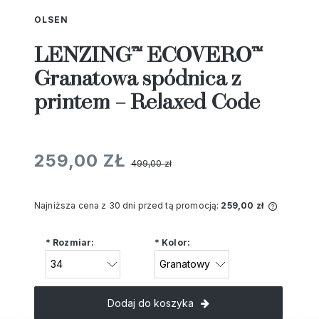
OLSEN
LENZING™ ECOVERO™
Granatowa spódnica z
printem – Relaxed Code
259,00 ZŁ
499,00 zł
Najniższa cena z 30 dni przed tą promocją:
259,00 zł
Jeżeli 
niż 30 d
*
Rozmiar:
*
Kolor:
cena od
pojawił
Dodaj do koszyka