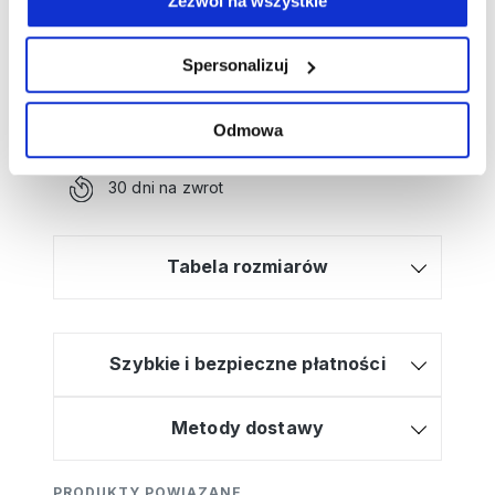
Zezwól na wszystkie
Potrzebujesz wsparcia przy tworzeniu
zamówienia?
Spersonalizuj
Kliknij tutaj, a poprowadzimy Cię krok po
kroku!
Odmowa
Bezpłatna dostawa od 499zł
Wysyłamy w 2-3 dni
30 dni na zwrot
Tabela rozmiarów
Szybkie i bezpieczne płatności
Metody dostawy
PRODUKTY POWIĄZANE