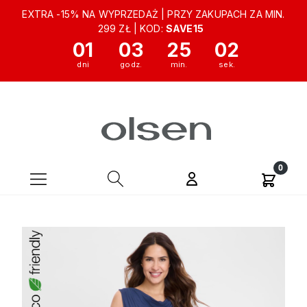
EXTRA -15% NA WYPRZEDAŻ | PRZY ZAKUPACH ZA MIN.
299 ZŁ | KOD:
SAVE15
01
03
25
01