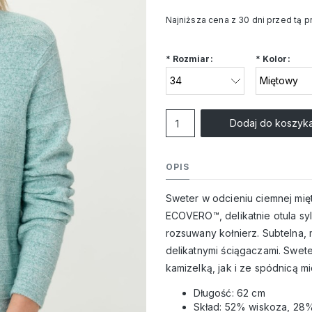
Najniższa cena z 30 dni przed tą 
Jeżeli produkt jest s
*
Rozmiar:
*
Kolor:
niż 30 dni, wyświetlan
cena od momentu, kie
pojawił się w sprzeda
Dodaj do koszyk
OPIS
Sweter w odcieniu ciemnej mię
ECOVERO™, delikatnie otula syl
rozsuwany kołnierz. Subtelna,
delikatnymi ściągaczami. Swet
kamizelką, jak i ze spódnicą m
Długość: 62 cm
Skład: 52% wiskoza, 28%