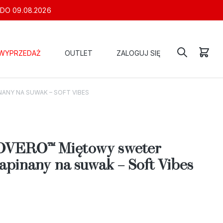
 DO 09.08.2026
WYPRZEDAŻ
OUTLET
ZALOGUJ SIĘ
ANY NA SUWAK – SOFT VIBES
VERO™ Miętowy sweter
pinany na suwak – Soft Vibes