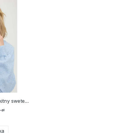
LENZING™ ECOVERO™ Błękitny sweter damski Henny – Soft Vibes
 zł
ka