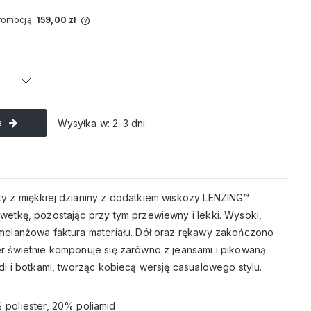
promocją:
159,00 zł
przedawany krócej
a jest najniższa
dy produkt
ży.
a
Wysyłka w:
2-3 dni
ty z miękkiej dzianiny z dodatkiem wiskozy LENZING™
wetkę, pozostając przy tym przewiewny i lekki. Wysoki,
 melanżowa faktura materiału. Dół oraz rękawy zakończono
er świetnie komponuje się zarówno z jeansami i pikowaną
idi i botkami, tworząc kobiecą wersję casualowego stylu.
 poliester, 20% poliamid