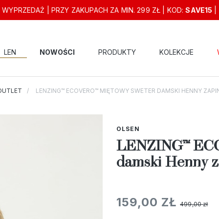
 WYPRZEDAŻ | PRZY ZAKUPACH ZA MIN. 299 ZŁ | KOD:
SAVE15
|
LEN
NOWOŚCI
PRODUKTY
KOLEKCJE
OUTLET
LENZING™ ECOVERO™ MIĘTOWY SWETER DAMSKI HENNY ZAPIN
OLSEN
LENZING™ ECO
damski Henny za
159,00 ZŁ
499,00 zł