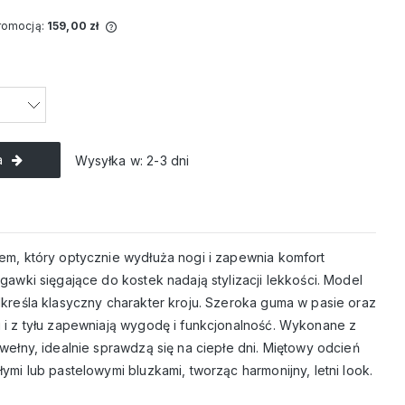
promocją:
159,00 zł
przedawany krócej
a jest najniższa
dy produkt
ży.
a
Wysyłka w:
2-3 dni
em, który optycznie wydłuża nogi i zapewnia komfort
gawki sięgające do kostek nadają stylizacji lekkości. Model
dkreśla klasyczny charakter kroju. Szeroka guma w pasie oraz
 i z tyłu zapewniają wygodę i funkcjonalność. Wykonane z
wełny, idealnie sprawdzą się na ciepłe dni. Miętowy odcień
ymi lub pastelowymi bluzkami, tworząc harmonijny, letni look.