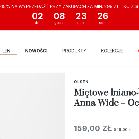
-15% NA WYPRZEDAŻ | PRZY ZAKUPACH ZA MIN. 299 ZŁ | KOD:
S
02
08
23
25
LEN
NOWOŚCI
PRODUKTY
KOLEKCJE
N
OUTLET
MIĘTOWE LNIANO-BAWEŁNIANE SPODNIE DAMSKIE ANNA
OLSEN
Miętowe lniano
Anna Wide – Oc
159,00 ZŁ
549,00 zł