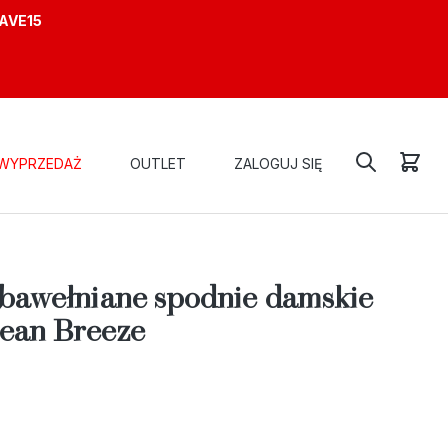
AVE15
WYPRZEDAŻ
OUTLET
ZALOGUJ SIĘ
 WIDE – OCEAN BREEZE
-bawełniane spodnie damskie
ean Breeze