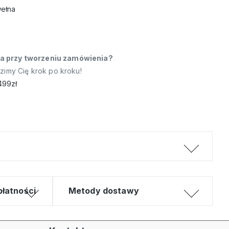
wełna
a przy tworzeniu zamówienia?
dzimy Cię krok po kroku!
499zł
płatności
Metody dostawy