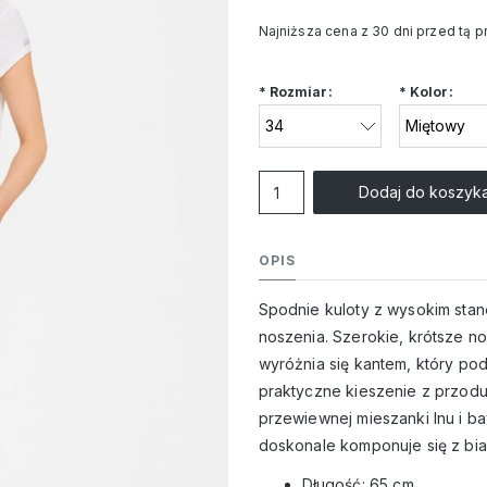
Najniższa cena z 30 dni przed tą 
Jeżeli produkt jest s
*
Rozmiar:
*
Kolor:
niż 30 dni, wyświetlan
cena od momentu, kie
pojawił się w sprzeda
Dodaj do koszyk
OPIS
Spodnie kuloty z wysokim stan
noszenia. Szerokie, krótsze no
wyróżnia się kantem, który po
praktyczne kieszenie z przodu
przewiewnej mieszanki lnu i ba
doskonale komponuje się z biał
Długość: 65 cm