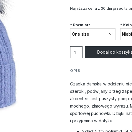
Najniższa cena z 30 dni przed tą 
Jeżeli produkt jest s
*
Rozmiar:
*
Kolo
niż 30 dni, wyświetlan
cena od momentu, kie
pojawił się w sprzeda
Dodaj do koszyk
OPIS
Czapka damska w odcieniu nieb
szeroki, podwijany brzeg zap
akcentem jest puszysty pompon
modnego, zimowego wyrazu. Mo
sportowej puchówki. Dzięki na
i przyjemna w dotyku.
Skład: 50% poliamid, 50