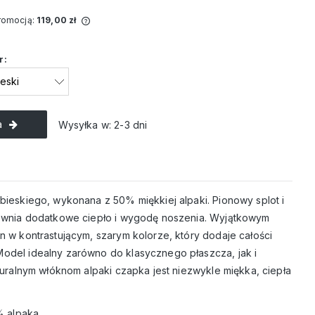
promocją:
119,00 zł
przedawany krócej
r:
a jest najniższa
dy produkt
ży.
a
Wysyłka w:
2-3 dni
ieskiego, wykonana z 50% miękkiej alpaki. Pionowy splot i
ewnia dodatkowe ciepło i wygodę noszenia. Wyjątkowym
 w kontrastującym, szarym kolorze, który dodaje całości
del idealny zarówno do klasycznego płaszcza, jak i
turalnym włóknom alpaki czapka jest niezwykle miękka, ciepła
% alpaka