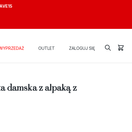
AVE15
WYPRZEDAŻ
OUTLET
ZALOGUJ SIĘ
 POMPONEM
a damska z alpaką z