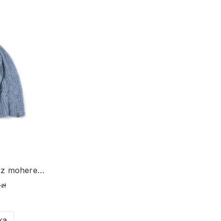
Błękitny ciepły szal damski z moherem i wełną
 zł
ka