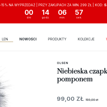
-15% NA WYPRZEDAŻ | PRZY ZAKUPACH ZA MIN. 299 ZŁ | KOD:
S
00
14
06
56
LEN
NOWOŚCI
PRODUKTY
KOLEKCJE
DAMSKA OLSEN
OUTLET
NIEBIESKA CZAPKA DAMSKA Z ALPAKĄ Z
OLSEN
Niebieska czapk
pomponem
99,00 ZŁ
159,00 zł