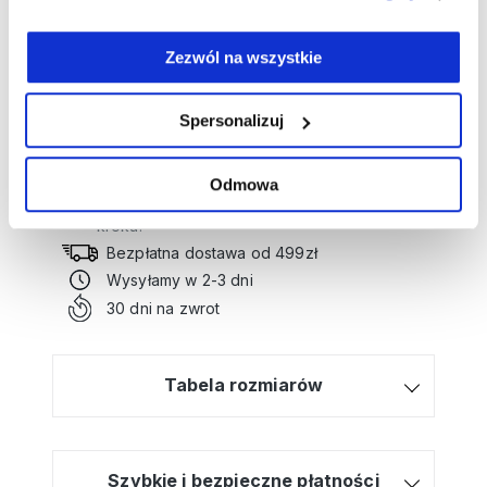
Skład: 55% len, 45% bawełna (podszewka:
100% bawełna)
Zezwól na wszystkie
Numer artykułu:
15001681
Spersonalizuj
Potrzebujesz wsparcia przy tworzeniu
zamówienia?
Odmowa
Kliknij tutaj, a poprowadzimy Cię krok po
kroku!
Bezpłatna dostawa od 499zł
Wysyłamy w 2-3 dni
30 dni na zwrot
Tabela rozmiarów
Szybkie i bezpieczne płatności