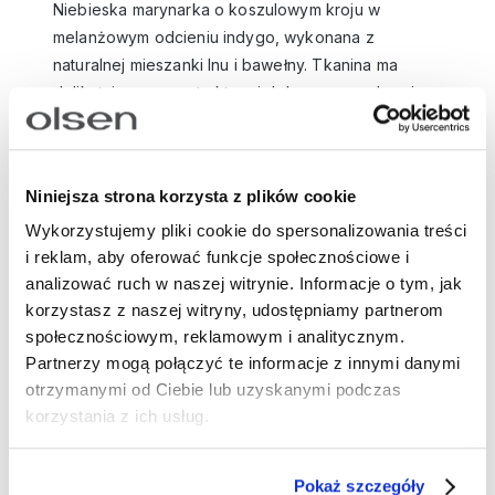
Niebieska marynarka o koszulowym kroju w
melanżowym odcieniu indygo, wykonana z
naturalnej mieszanki lnu i bawełny. Tkanina ma
delikatnie surową strukturę i dobrze sprawdza się w
cieplejsze dni. Prosty krój, okrągło dekot z
kołnierzykiem i zapięcie na guziki. Długie rękawy
zakończone mankietem na guzik pozwalają na
Niniejsza strona korzysta z plików cookie
klasyczne lub podwinięte noszenie. Na piersiach
znajdują się kieszenie zapinane na guziki. Dół
Wykorzystujemy pliki cookie do spersonalizowania treści
i reklam, aby oferować funkcje społecznościowe i
został lekko zwężony i wykończony troczkami w
analizować ruch w naszej witrynie. Informacje o tym, jak
tunelu, dzięki czemu możesz regulować formę i
korzystasz z naszej witryny, udostępniamy partnerom
uzyskać efekt delikatnego bluzowania. Przód i kark
społecznościowym, reklamowym i analitycznym.
wykończone są bawełnianą podszewką dla
Partnerzy mogą połączyć te informacje z innymi danymi
większego komfortu. Noś ją w komplecie ze
otrzymanymi od Ciebie lub uzyskanymi podczas
spodniami z tej samej tkaniny, tworząc spójny
korzystania z ich usług.
zestaw, albo zestaw z prostym topem i jeansami dla
bardziej casualowego efektu.
Pokaż szczegóły
Długość: 58 cm