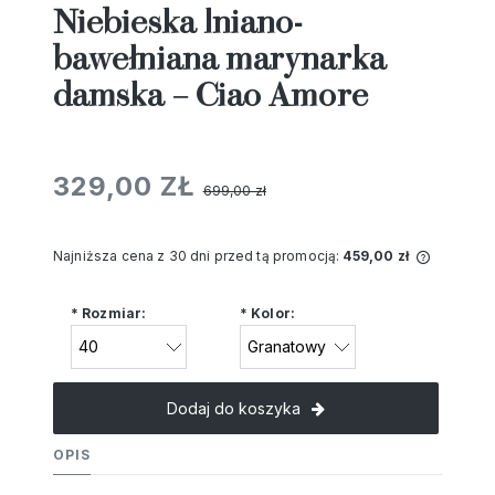
Niebieska lniano-
bawełniana marynarka
damska – Ciao Amore
329,00 ZŁ
699,00 zł
Najniższa cena z 30 dni przed tą promocją:
459,00 zł
Jeżeli 
niż 30 d
*
Rozmiar:
*
Kolor:
cena od
pojawił
Dodaj do koszyka
OPIS