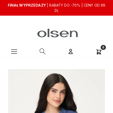
FINAŁ WYPRZEDAŻY
| RABATY DO -70% | CENY OD 99
ZŁ