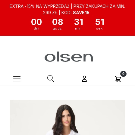
EXTRA -15% NA WYPRZEDAŻ | PRZY ZAKUPACH ZA MIN.
299 ZŁ | KOD:
SAVE15
00
08
31
51