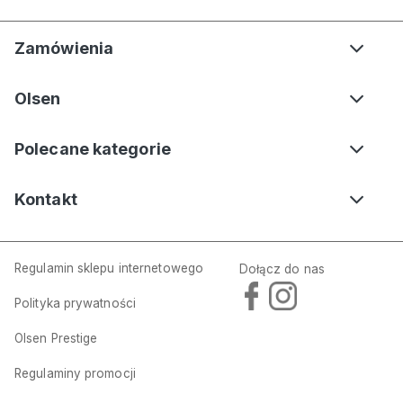
Zamówienia
Olsen
Polecane kategorie
Kontakt
Regulamin sklepu internetowego
Dołącz do nas
Polityka prywatności
Biała bawełniano-lniana bluza damska Eva Jersey – Ciao Amore
Olsen Prestige
369,00 zł
549,00 zł
Regulaminy promocji
Dodaj do koszyka