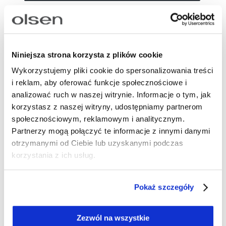
OPIS
Niebieskie spodnie w odcieniu indygo z lekkiej
tkaniny na bazie wiskozy o pionowej, marszczonej
Niniejsza strona korzysta z plików cookie
fakturze. Wysoki stan i szerokie nogawki, które
Wykorzystujemy pliki cookie do spersonalizowania treści
optycznie wysmuklają i nadają stylizacji lekkości.
i reklam, aby oferować funkcje społecznościowe i
Szeroka guma w pasie zapewnia wygodne
analizować ruch w naszej witrynie. Informacje o tym, jak
dopasowanie, a kieszenie po bokach zwiększają
korzystasz z naszej witryny, udostępniamy partnerom
funkcjonalność. Tworzą komplet z koszulą z tej
społecznościowym, reklamowym i analitycznym.
samej tkaniny, ale równie dobrze sprawdzą się z
Partnerzy mogą połączyć te informacje z innymi danymi
prostym topem i sandałami lub z lekką bluzką i
otrzymanymi od Ciebie lub uzyskanymi podczas
espadrylami.
korzystania z ich usług.
Długość: 78 cm
Skład: 85% wiskoza, 15% poliamid
Pokaż szczegóły
Numer artykułu:
14002522
Zezwól na wszystkie
Potrzebujesz wsparcia przy tworzeniu