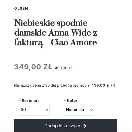
OLSEN
Niebieskie spodnie
damskie Anna Wide z
fakturą – Ciao Amore
349,00 ZŁ
499,00 zł
Najniższa cena z 30 dni przed tą promocją:
499,00 zł
Jeżeli 
niż 30 
*
Rozmiar:
*
Kolor:
cena od
pojawił
Dodaj do koszyka