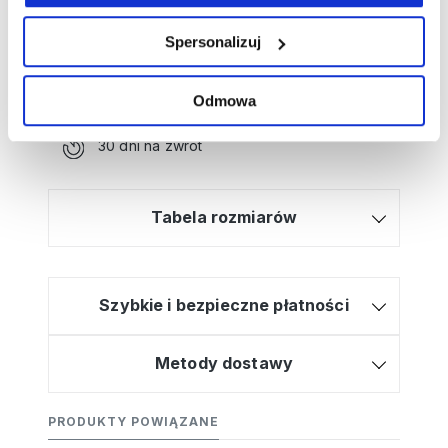
zamówienia?
Spersonalizuj
Kliknij tutaj, a poprowadzimy Cię krok po
kroku!
Bezpłatna dostawa od 499zł
Odmowa
Wysyłamy w 2-3 dni
30 dni na zwrot
Tabela rozmiarów
Szybkie i bezpieczne płatności
Metody dostawy
PRODUKTY POWIĄZANE