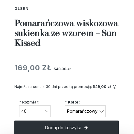
OLSEN
Pomarańczowa wiskozowa
sukienka ze wzorem – Sun
Kissed
169,00 ZŁ
549,00 zł
Najniższa cena z 30 dni przed tą promocją:
549,00 zł
Jeżeli 
niż 30 d
*
Rozmiar:
*
Kolor:
cena od
pojawił
Dodaj do koszyka