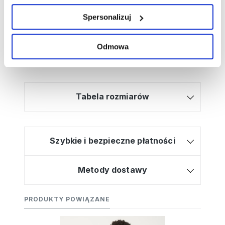
Kliknij tutaj, a poprowadzimy Cię krok po
Spersonalizuj
kroku!
Bezpłatna dostawa od 499zł
Odmowa
Wysyłamy w 2-3 dni
30 dni na zwrot
Tabela rozmiarów
Szybkie i bezpieczne płatności
Metody dostawy
PRODUKTY POWIĄZANE