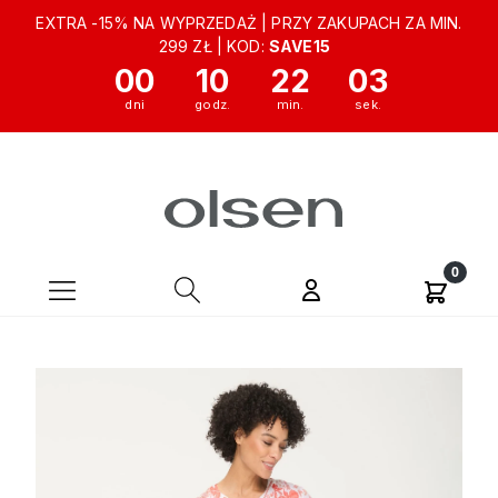
EXTRA -15% NA WYPRZEDAŻ | PRZY ZAKUPACH ZA MIN.
299 ZŁ | KOD:
SAVE15
00
10
22
02