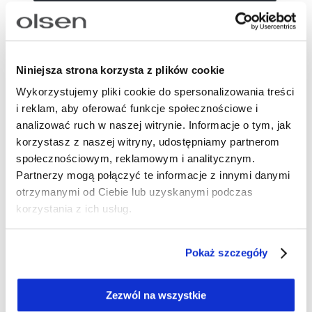
OPIS
Sukienka w 100% wiskozy z geometryczno-
roślinnym wzorem w odcieniach czerwonej
Niniejsza strona korzysta z plików cookie
pomarańczy na śmietankowym tle. Prosty krój z
Wykorzystujemy pliki cookie do spersonalizowania treści
okrągłym, tunikowym dekoltem zakończonym
i reklam, aby oferować funkcje społecznościowe i
rozcięciem w kształcie litery V. Krótkie, wydłużone
analizować ruch w naszej witrynie. Informacje o tym, jak
rękawy. Noś ją z sandałami na płaskiej podeszwie
korzystasz z naszej witryny, udostępniamy partnerom
na co dzień, z espadrylami na wakacyjne spacery
społecznościowym, reklamowym i analitycznym.
albo z lekką marynarką i butami na obcasie,
Partnerzy mogą połączyć te informacje z innymi danymi
tworząc bardziej elegancką stylizację.
otrzymanymi od Ciebie lub uzyskanymi podczas
korzystania z ich usług.
Długość: 95 cm
Skład: 100% wiskoza
Numer artykułu:
13002078
Pokaż szczegóły
Potrzebujesz wsparcia przy tworzeniu
Zezwól na wszystkie
zamówienia?