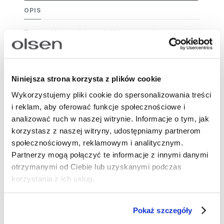
OPIS
Eleganckie spodnie z miękkiego, przyjemnego w
dotyku weluru. Wysoki stan, podkreśla talię, a
proste nogawki nadają sylwetce smukły wygląd.
Model zapinany jest na guzik i haftkę ukrytą pod
Niniejsza strona korzysta z plików cookie
warstwą materiału, co podkreśla elegancki
Wykorzystujemy pliki cookie do spersonalizowania treści
charakter kroju. Z przodu znajdują się boczne
i reklam, aby oferować funkcje społecznościowe i
kieszenie, a z tyłu dekoracyjne, wąskie kieszonki,
analizować ruch w naszej witrynie. Informacje o tym, jak
które dodają szyku. Welurowa tkanina pięknie
korzystasz z naszej witryny, udostępniamy partnerom
odbija światło, tworząc subtelny połysk w odcieniu
społecznościowym, reklamowym i analitycznym.
śliwkowego wina. Spodnie doskonale sprawdzą się
Partnerzy mogą połączyć te informacje z innymi danymi
w zestawie z marynarką z tej samej tkaniny, tworząc
otrzymanymi od Ciebie lub uzyskanymi podczas
szykowny komplet idealny na specjalne okazje. Na
korzystania z ich usług.
co dzień możesz je nosić z gładką bluzką lub
golfem i eleganckimi czółenkami.
Pokaż szczegóły
Długość nogawki: 78 cm
Skład: 96% poliester, 4% elastan