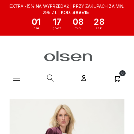
EXTRA -15% NA WYPRZEDAŻ | PRZY ZAKUPACH ZA MIN.
299 ZŁ | KOD:
SAVE15
01
17
08
28