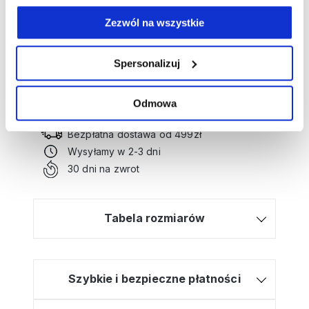
Zezwól na wszystkie
Numer artykułu:
14002483
Spersonalizuj
Potrzebujesz wsparcia przy tworzeniu
zamówienia?
Kliknij tutaj, a poprowadzimy Cię krok po
Odmowa
kroku!
Bezpłatna dostawa od 499zł
Wysyłamy w 2-3 dni
30 dni na zwrot
Tabela rozmiarów
Szybkie i bezpieczne płatności