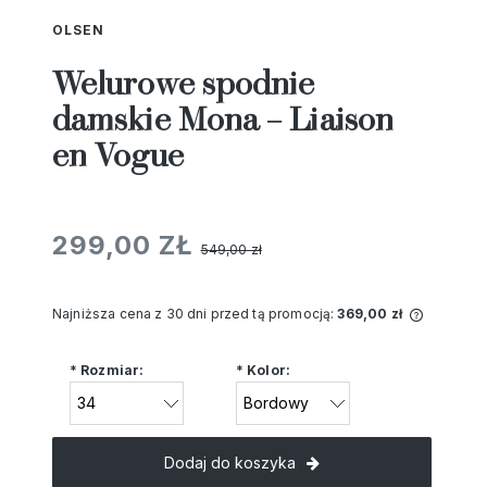
OLSEN
Welurowe spodnie
damskie Mona – Liaison
en Vogue
299,00 ZŁ
549,00 zł
Najniższa cena z 30 dni przed tą promocją:
369,00 zł
Jeżeli 
niż 30 d
*
Rozmiar:
*
Kolor:
cena od
pojawił
Dodaj do koszyka