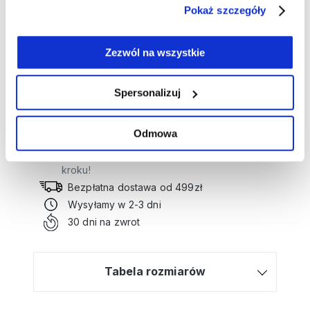
Pokaż szczegóły
codziennych po bardziej eleganckie.
Długość: 66 cm
Skład: 100% wiskoza
Zezwól na wszystkie
Numer artykułu:
12001954
Spersonalizuj
Potrzebujesz wsparcia przy tworzeniu
Odmowa
zamówienia?
Kliknij tutaj, a poprowadzimy Cię krok po
kroku!
Bezpłatna dostawa od 499zł
Wysyłamy w 2-3 dni
30 dni na zwrot
Tabela rozmiarów