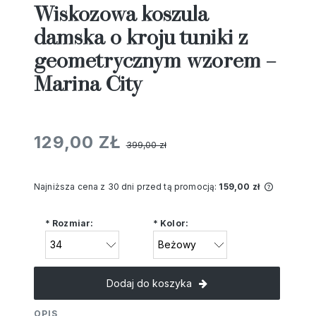
Wiskozowa koszula
damska o kroju tuniki z
geometrycznym wzorem –
Marina City
129,00 ZŁ
399,00 zł
Najniższa cena z 30 dni przed tą promocją:
159,00 zł
Jeżeli p
niż 30 d
*
Rozmiar:
*
Kolor:
cena od
pojawił 
Dodaj do koszyka
OPIS