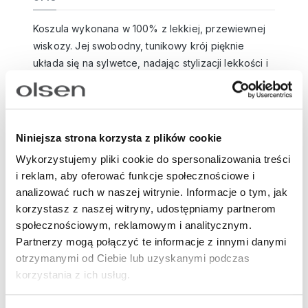
Koszula wykonana w 100% z lekkiej, przewiewnej
wiskozy. Jej swobodny, tunikowy krój pięknie
układa się na sylwetce, nadając stylizacji lekkości i
kobiecego wdzięku. Model wyróżnia się
nowoczesnym geometrycznym wzorem w
odcieniach beżu i granatu. Koszula nie posiada
klasycznego kołnierzyka – dekolt w kształcie litery
Niniejsza strona korzysta z plików cookie
V optycznie wysmukla szyję, dodając sylwetce
Wykorzystujemy pliki cookie do spersonalizowania treści
elegancji. Zapięcie na guziki pozwala na regulację
i reklam, aby oferować funkcje społecznościowe i
głębokości dekoltu według własnych preferencji.
analizować ruch w naszej witrynie. Informacje o tym, jak
Długie rękawy zakończone mankietem z zapięciem
korzystasz z naszej witryny, udostępniamy partnerom
na guziki można podwinąć, co czyni koszulę
społecznościowym, reklamowym i analitycznym.
niezwykle praktycznym wyborem zarówno do
Partnerzy mogą połączyć te informacje z innymi danymi
eleganckich, jak i bardziej casualowych stylizacji.
otrzymanymi od Ciebie lub uzyskanymi podczas
Świetnie komponuje się zarówno z jasnymi, jak i
korzystania z ich usług.
ciemnymi, jednolitymi spodniami lub spódnicami,
tworząc stylizacje na różne okazje – od