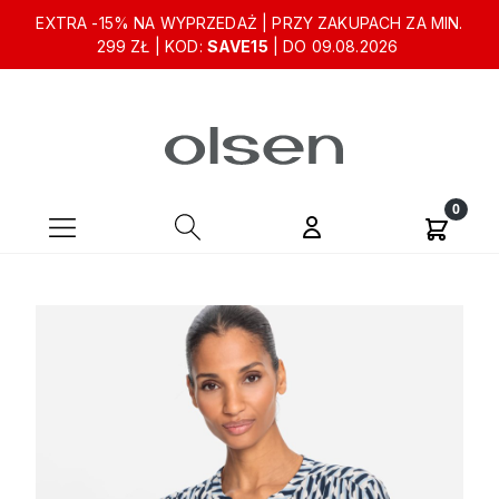
EXTRA -15% NA WYPRZEDAŻ | PRZY ZAKUPACH ZA MIN.
299 ZŁ | KOD:
SAVE15
| DO 09.08.2026