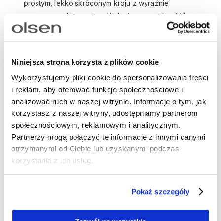
prostym, lekko skróconym kroju z wyraźnie
zaznaczoną linią ramion. Wykończona niską stójką
oraz elastycznymi ściągaczami przy mankietach i u
dołu, zdobionymi kontrastowymi paskami w
granatowo-białej tonacji. Zapięcie na zamek na
Niniejsza strona korzysta z plików cookie
całej długości oraz boczne kieszenie zapinane na
suwak dodają całości funkcjonalnego,
Wykorzystujemy pliki cookie do spersonalizowania treści
i reklam, aby oferować funkcje społecznościowe i
nowoczesnego charakteru. To idealna propozycja
analizować ruch w naszej witrynie. Informacje o tym, jak
do stylizacji casualowych i sportowych, świetnie
korzystasz z naszej witryny, udostępniamy partnerom
komponuje się ze spodniami z tej samej kolekcji,
społecznościowym, reklamowym i analitycznym.
prostym T-shirtem lub lekką bluzką. Doskonała na
Partnerzy mogą połączyć te informacje z innymi danymi
co dzień, do pracy w mniej formalnym stylu oraz na
otrzymanymi od Ciebie lub uzyskanymi podczas
weekendowe wyjścia.
korzystania z ich usług.
Długość: 58 cm
Skład: 58% bawełna, 33% poliamid, 9%
elastan
Pokaż szczegóły
Numer artykułu:
15001667