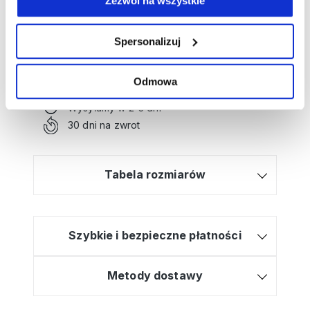
Zezwól na wszystkie
Potrzebujesz wsparcia przy tworzeniu
zamówienia?
Spersonalizuj
Kliknij tutaj, a poprowadzimy Cię krok po
kroku!
Odmowa
Bezpłatna dostawa od 499zł
Wysyłamy w 2-3 dni
30 dni na zwrot
Tabela rozmiarów
Szybkie i bezpieczne płatności
Metody dostawy