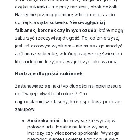
części sukienki – tuż przy ramieniu, obok dekoltu.
Następnie przeciągnij miarę w linii prostej aż do
dolnej krawędzi sukienki.
Nie uwzględniaj
falbanek, koronek czy innych ozdób
, które mogą
zaburzyć rzeczywistą długość. To, co zmierzysz,
jest już gotowym wynikiem – nie musisz go mnożyć.
Jeśli masz sukienkę, w której czujesz się świetnie i
która idealnie leży, możesz jej użyć jako wzorca.
Rodzaje długości sukienek
Zastanawiasz się, jaki typ długości najlepiej pasuje
do Twojej sylwetki lub okazji? Oto
najpopularniejsze fasony, które spotkasz podczas
zakupów:
Sukienka mini
– kończy się zazwyczaj w
połowie uda. Idealna na letnie wyjścia,
imprezy czy wieczorne spotkania. Wymaga
pewności siebie i świetnie komponuje się z