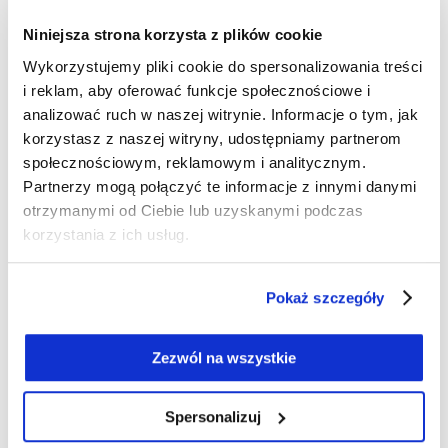
na twardej, równej powierzchni, a następnie
Niniejsza strona korzysta z plików cookie
wygładź materiał, upewniając się, że żadna część
się nie marszczy.
Zmierz szerokość od jednej
Wykorzystujemy pliki cookie do spersonalizowania treści
pachy do drugiej
– to miejsce znajduje się tuż
i reklam, aby oferować funkcje społecznościowe i
poniżej ramion. Otrzymany wynik pomnóż przez
analizować ruch w naszej witrynie. Informacje o tym, jak
dwa, aby uzyskać pełny obwód biustu. Jeśli
korzystasz z naszej witryny, udostępniamy partnerom
społecznościowym, reklamowym i analitycznym.
sukienka ma głęboki dekolt,
dodaj 1–2 cm zapasu
Partnerzy mogą połączyć te informacje z innymi danymi
– dzięki temu unikniesz uczucia ścisku i zyskasz
otrzymanymi od Ciebie lub uzyskanymi podczas
swobodę ruchów.
korzystania z ich usług.
Jak zmierzyć sukienkę w pasie
Zastanawiasz się,jak zmierzyć sukienkę w pasie?
Pokaż szczegóły
Najpierw znajdź najwęższe miejsce w talii sukienki.
Najczęściej znajduje się ono około 2–3 cm powyżej
Zezwól na wszystkie
pępka, ale w zależności od fasonu może być nieco
wyżej lub niżej. Zmierz poziomo szerokość tego
miejsca, unikając rozciągania materiału. Otrzymany
Spersonalizuj
wynik ponownie pomnóż przez dwa – to da Ci