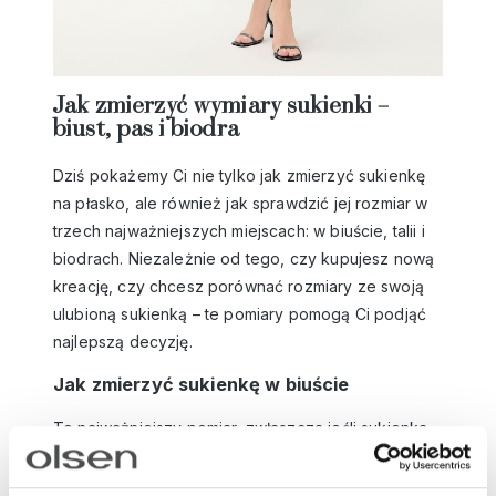
Jak zmierzyć wymiary sukienki –
biust, pas i biodra
Dziś pokażemy Ci nie tylko jak zmierzyć sukienkę
na płasko, ale również jak sprawdzić jej rozmiar w
trzech najważniejszych miejscach: w biuście, talii i
biodrach. Niezależnie od tego, czy kupujesz nową
kreację, czy chcesz porównać rozmiary ze swoją
ulubioną sukienką – te pomiary pomogą Ci podjąć
najlepszą decyzję.
Jak zmierzyć sukienkę w biuście
To najważniejszy pomiar, zwłaszcza jeśli sukienka
ma dopasowany fason lub dekolt w literę V. Aby
prawidłowo zmierzyć sukienkę w biuście, rozłóż ją