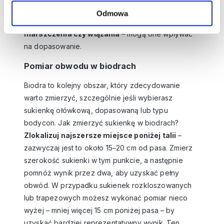
pełny obwód talii.
Pamiętaj też, by uwzględnić
Odmowa
ewentualne ozdobne elementy, takie jak pasek,
marszczenia czy wiązania
– mogą one wpływać
na dopasowanie.
Pomiar obwodu w biodrach
Biodra to kolejny obszar, który zdecydowanie
warto zmierzyć, szczególnie jeśli wybierasz
sukienkę ołówkową, dopasowaną lub typu
bodycon. Jak zmierzyć sukienkę w biodrach?
Zlokalizuj najszersze miejsce poniżej talii
–
zazwyczaj jest to około 15–20 cm od pasa. Zmierz
szerokość sukienki w tym punkcie, a następnie
pomnóż wynik przez dwa, aby uzyskać pełny
obwód. W przypadku sukienek rozkloszowanych
lub trapezowych możesz wykonać pomiar nieco
wyżej – mniej więcej 15 cm poniżej pasa – by
uzyskać bardziej reprezentatywny wynik. Ten