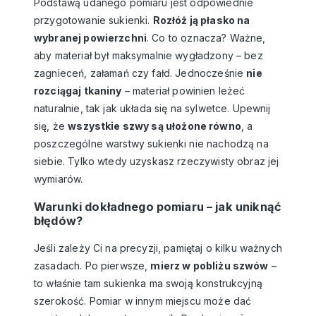
Podstawą udanego pomiaru jest odpowiednie
przygotowanie sukienki.
Rozłóż ją płasko na
wybranej powierzchni
. Co to oznacza? Ważne,
aby materiał był maksymalnie wygładzony – bez
zagnieceń, załamań czy fałd. Jednocześnie
nie
rozciągaj tkaniny
– materiał powinien leżeć
naturalnie, tak jak układa się na sylwetce. Upewnij
się, że
wszystkie szwy są ułożone równo
, a
poszczególne warstwy sukienki nie nachodzą na
siebie. Tylko wtedy uzyskasz rzeczywisty obraz jej
wymiarów.
Warunki dokładnego pomiaru – jak uniknąć
błędów?
Jeśli zależy Ci na precyzji, pamiętaj o kilku ważnych
zasadach. Po pierwsze,
mierz w pobliżu szwów
–
to właśnie tam sukienka ma swoją konstrukcyjną
szerokość. Pomiar w innym miejscu może dać