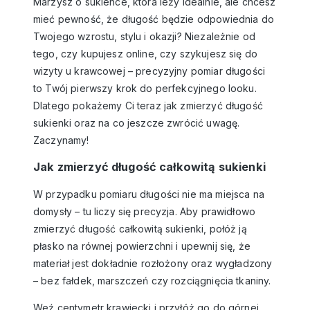
Marzysz o sukience, która leży idealnie, ale chcesz
mieć pewność, że długość będzie odpowiednia do
Twojego wzrostu, stylu i okazji? Niezależnie od
tego, czy kupujesz online, czy szykujesz się do
wizyty u krawcowej – precyzyjny pomiar długości
to Twój pierwszy krok do perfekcyjnego looku.
Dlatego pokażemy Ci teraz jak zmierzyć długość
sukienki oraz na co jeszcze zwrócić uwagę.
Zaczynamy!
Jak zmierzyć długość całkowitą sukienki
W przypadku pomiaru długości nie ma miejsca na
domysły – tu liczy się precyzja. Aby prawidłowo
zmierzyć długość całkowitą sukienki, połóż ją
płasko na równej powierzchni i upewnij się, że
materiał jest dokładnie rozłożony oraz wygładzony
– bez fałdek, marszczeń czy rozciągnięcia tkaniny.
Weź centymetr krawiecki i przyłóż go do górnej