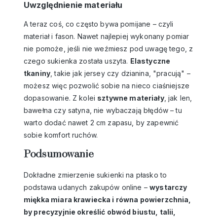
Uwzględnienie materiału
A teraz coś, co często bywa pomijane – czyli
materiał i fason. Nawet najlepiej wykonany pomiar
nie pomoże, jeśli nie weźmiesz pod uwagę tego, z
czego sukienka została uszyta.
Elastyczne
tkaniny
, takie jak jersey czy dzianina, "pracują" –
możesz więc pozwolić sobie na nieco ciaśniejsze
dopasowanie. Z kolei
sztywne materiały
, jak len,
bawełna czy satyna, nie wybaczają błędów – tu
warto dodać nawet 2 cm zapasu, by zapewnić
sobie komfort ruchów.
Podsumowanie
Dokładne zmierzenie sukienki na płasko to
podstawa udanych zakupów online –
wystarczy
miękka miara krawiecka i równa powierzchnia,
by precyzyjnie określić obwód biustu, talii,