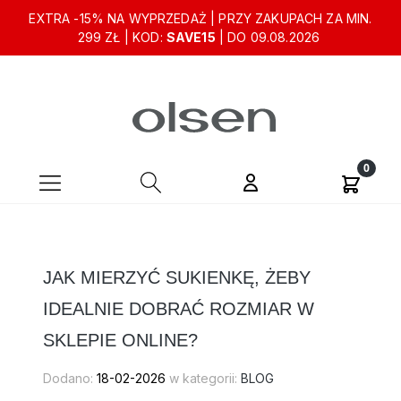
EXTRA -15% NA WYPRZEDAŻ | PRZY ZAKUPACH ZA MIN.
299 ZŁ | KOD:
SAVE15
| DO 09.08.2026
JAK MIERZYĆ SUKIENKĘ, ŻEBY
IDEALNIE DOBRAĆ ROZMIAR W
SKLEPIE ONLINE?
Dodano:
18-02-2026
w kategorii:
BLOG