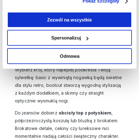
baleriny z połyskiem albo eleganckie sandały na
Pokaż szczegóły
niskim obcasie.
Zezwól na wszystkie
Jeansy w różnych krojach zestawione z
topami i brokatowymi akcentami
Spersonalizuj
Masz ochotę na coś swobodniejszego, ale nadal z
efektem WOW?
Postaw na jeansy
– ten
ponadczasowy element garderoby zyskuje
Odmowa
zupełnie nowy wymiar w sylwestrowym wydaniu.
Wybierz krój, który najlepiej podkreśla Twoją
sylwetkę: basic z wywiniętą nogawką będą świetne
dla stylu retro, bootcut stworzą wygodną stylizację
z każdym dodatkiem, a skinny czy straight
optycznie wysmuklą nogi.
Do jeansów dobierz
obcisły top z połyskiem
,
półprzezroczystą koszulę lub bluzkę z brokatem.
Brokatowe detale, cekiny czy lureksowe nici
momentalnie nadają całości świąteczny charakter.