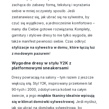
zachęca do zabawy formą, teksturą i wyrażania
siebie w mniej oczywisty sposób. Jeśli
zastanawiasz się, jak ubrać się na sylwestra, by
czuć się wyjątkowo, a jednocześnie komfortowo –
mamy dla Ciebie gotowe rozwiązania. Komplety,
garnitury i stylowe dresy to nie tylko wygoda, ale
także manifest pewności siebie. Czas odkryć
stylizacje na sylwestra w domu
, które łączą luz
z modowym pazurem
!
Wygodne dresy w stylu Y2K z
platformowymi sneakersami
Dresy powracają na salony – tym razem z jeszcze
większą siłą. Styl Y2K, inspirowany przełomem lat
90-tych i 2000, zdobył serca kobiet na całym
świecie, a jego
miękkie tkaniny idealnie wpisują
się w klimat domówki sylwestrowej
. Jeśli myślisz,
jak się ubrać na domówkę sylwestrową, by