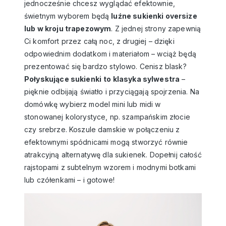
jednocześnie chcesz wyglądać efektownie,
świetnym wyborem będą
luźne sukienki oversize
lub w kroju trapezowym
. Z jednej strony zapewnią
Ci komfort przez całą noc, z drugiej – dzięki
odpowiednim dodatkom i materiałom – wciąż będą
prezentować się bardzo stylowo. Cenisz blask?
P
ołyskujące sukienki
to klasyka sylwestra
–
pięknie odbijają światło i przyciągają spojrzenia. Na
domówkę wybierz model mini lub midi w
stonowanej kolorystyce, np. szampańskim złocie
czy srebrze.
Koszule damskie
w połączeniu z
efektownymi
spódnicami
mogą stworzyć równie
atrakcyjną alternatywę dla sukienek. Dopełnij całość
rajstopami z subtelnym wzorem i modnymi botkami
lub czółenkami – i gotowe!