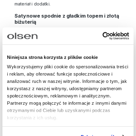
materiał i dodatki.
Satynowe spodnie z gładkim topem i złotą
biżuterią
Jeśli uwielbiasz subtelną elegancję i zależy Ci na
wygodzie,
satynowe spodnie będą idealnym
wyborem
. W odcieniu szampańskiego beżu lub
delikatnego pudrowego różu pięknie odbijają
Niniejsza strona korzysta z plików cookie
światło, dzięki czemu prezentują się luksusowo i
Wykorzystujemy pliki cookie do spersonalizowania treści
kobieco nawet w kameralnym domowym świetle.
i reklam, aby oferować funkcje społecznościowe i
Połącz je z gładkim topem na cienkich ramiączkach
analizować ruch w naszej witrynie. Informacje o tym, jak
– w bieli, écru lub w kolorze spodni – aby stworzyć
korzystasz z naszej witryny, udostępniamy partnerom
spójną, wysmakowaną całość.
społecznościowym, reklamowym i analitycznym.
Partnerzy mogą połączyć te informacje z innymi danymi
Złota biżuteria
podbije efekt glamour
: pomyśl o
otrzymanymi od Ciebie lub uzyskanymi podczas
błyszczących kolczykach w stylu retro lub
korzystania z ich usług.
delikatnym naszyjniku, który subtelnie podkreśli
dekolt. Do tego delikatne buty – mogą to być