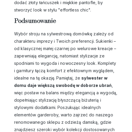
dodać złoty łańcuszek i miękkie pantofle, by
stworzyć look w stylu "effortless chic".
Podsumowanie
Wybór stroju na sylwestrową domówkę zależy od
charakteru imprezy i Twoich preferencji. Sukienki –
od klasycznej małej czarnej po welurowe kreacje –
zapewniają elegancję, natomiast stylizacje ze
spodniami to wygoda i nowoczesny look. Komplety
i garnitury łączą komfort z efektownym wyglądem,
idealne na tę okazję. Pamiętaj, że
sylwester w
domu daje większą swobodę w doborze ubrań
,
więc postaw na balans między elegancją a wygodą,
dopełniając stylizację błyszczącą biżuterią i
stylowymi dodatkami. Poszukując idealnych
elementów garderoby, warto zajrzeć do naszego
renomowanego
sklepu z odzieżą damską
, gdzie
znajdziesz szeroki wybór kolekcji dostosowanych