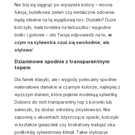
Nie bój się sięgnąć po wyraziste kolory – mocna
fuksja, butelkowa zieleń czy metaliczne odcienie
będą idealne na tę wyjątkową noc. Dodatki? Duże
kolczyki, mała torebka na łańcuszku i wygodne
botki. I gotowe – oto Twoja odpowiedź na to,
w
czym na sylwestra
czuć się swobodnie, ale
stylowo
!
Dzianinowe spodnie z transparentnym
topem
Dla fanek klasyki, ale i wygody polecamy
spodnie
materiałowe damskie
w czarnym kolorze, najlepiej z
wyższym stanem, które pięknie modelują sylwetkę.
Dobierz do nich transparentny top z koronki lub
siateczki, by dodać odrobiny zmysłowości. Nie
zapomnij o akcentach: błyszczące opaski, kolczyki
w kształcie gwiazdek czy brokatowy makijaż oka
podkreślą sylwestrowy klimat. Takie stylizacje