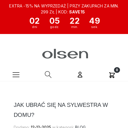
EXTRA -15% NA WYPRZEDAŻ | PRZY ZAKUPACH ZA MIN.
299 ZŁ | KOD:
SAVE15
02
05
22
48
JAK UBRAĆ SIĘ NA SYLWESTRA W
DOMU?
Dodano:
12-12-2025
w kategorii:
BLOG