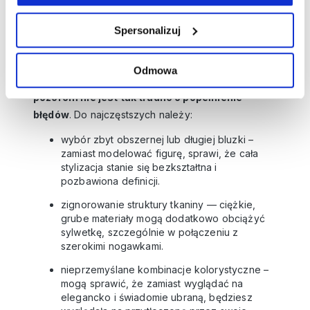
się dominującym elementem ubioru, dlatego
kluczowe jest znalezienie bluzki, która zbalansuje
Spersonalizuj
proporcje, nie zaburzając harmonii sylwetki.
Nie mając pomysłu na to,
jaka bluzka pasuje do
Odmowa
szerokich spodni, warto wiedzieć, że wbrew
pozorom nie jest tak trudno o popełnienie
błędów
. Do najczęstszych należy:
wybór zbyt obszernej lub długiej bluzki –
zamiast modelować figurę, sprawi, że cała
stylizacja stanie się bezkształtna i
pozbawiona definicji.
zignorowanie struktury tkaniny — ciężkie,
grube materiały mogą dodatkowo obciążyć
sylwetkę, szczególnie w połączeniu z
szerokimi nogawkami.
nieprzemyślane kombinacje kolorystyczne –
mogą sprawić, że zamiast wyglądać na
elegancko i świadomie ubraną, będziesz