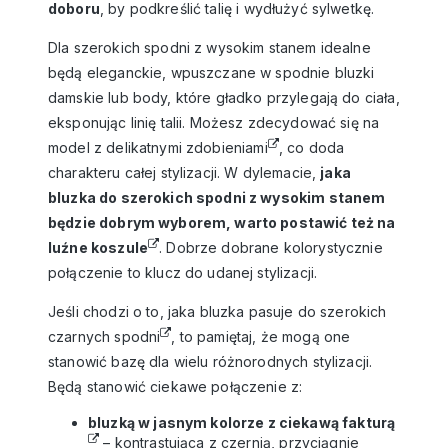
doboru
, by podkreślić talię i wydłużyć sylwetkę.
Dla szerokich spodni z wysokim stanem idealne
będą eleganckie, wpuszczane w spodnie
bluzki
damskie
lub body, które gładko przylegają do ciała,
eksponując linię talii. Możesz zdecydować się na
model z
delikatnymi zdobieniami
, co doda
charakteru całej stylizacji. W dylemacie,
jaka
bluzka do szerokich spodni z wysokim stanem
będzie dobrym wyborem, warto postawić też na
luźne
koszule
. Dobrze dobrane kolorystycznie
połączenie to klucz do udanej stylizacji.
Jeśli chodzi o to, jaka bluzka pasuje do
szerokich
czarnych spodni
, to pamiętaj, że mogą one
stanowić bazę dla wielu różnorodnych stylizacji.
Będą stanowić ciekawe połączenie z:
bluzką w jasnym kolorze z ciekawą fakturą
– kontrastująca z czernią, przyciągnie