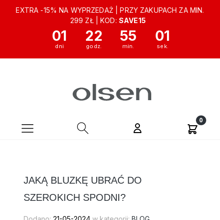
EXTRA -15% NA WYPRZEDAŻ | PRZY ZAKUPACH ZA MIN.
299 ZŁ | KOD:
SAVE15
01
22
55
00
JAKĄ BLUZKĘ UBRAĆ DO
SZEROKICH SPODNI?
Dodano:
21-05-2024
w kategorii:
BLOG