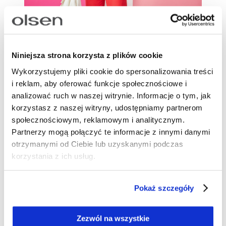
Niniejsza strona korzysta z plików cookie
Wykorzystujemy pliki cookie do spersonalizowania treści
i reklam, aby oferować funkcje społecznościowe i
analizować ruch w naszej witrynie. Informacje o tym, jak
korzystasz z naszej witryny, udostępniamy partnerom
społecznościowym, reklamowym i analitycznym.
Jaka bluzka do szerokich spodni?
Partnerzy mogą połączyć te informacje z innymi danymi
Najczęściej popełniane błędy
otrzymanymi od Ciebie lub uzyskanymi podczas
korzystania z ich usług.
Wybór bluzki do szerokich spodni może wydawać
się prozaiczny, ale to właśnie w tych pozornie
Pokaż szczegóły
prostych decyzjach kryją się pułapki, które mogą
zaważyć na końcowym efekcie stylizacji. Szerokie
spodnie dodają objętości i mogą z łatwością stać
Zezwól na wszystkie