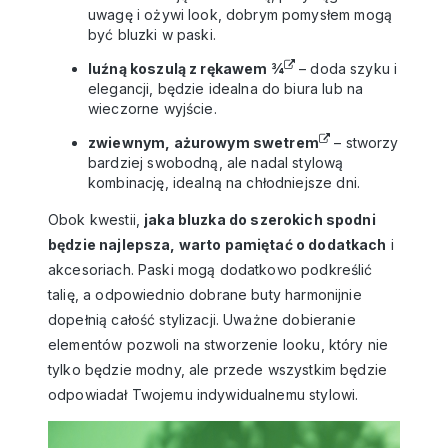
uwagę i ożywi look, dobrym pomysłem mogą
być
bluzki w paski
.
luźną koszulą z rękawem ¾
– doda szyku i
elegancji, będzie idealna do biura lub na
wieczorne wyjście.
zwiewnym, ażurowym swetrem
– stworzy
bardziej swobodną, ale nadal stylową
kombinację, idealną na chłodniejsze dni.
Obok kwestii,
jaka bluzka do szerokich spodni
będzie najlepsza, warto pamiętać o dodatkach
i
akcesoriach. Paski mogą dodatkowo podkreślić
talię, a odpowiednio dobrane buty harmonijnie
dopełnią całość stylizacji. Uważne dobieranie
elementów pozwoli na stworzenie looku, który nie
tylko będzie modny, ale przede wszystkim będzie
odpowiadał Twojemu indywidualnemu stylowi.