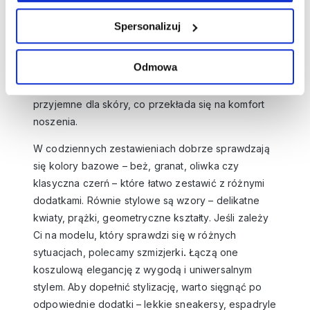
odcinane pod biustem, kopertowe czy trapezowe,
które pięknie układają się na sylwetce i nie krępują
Spersonalizuj
ruchów. Jeśli zastanawiasz się,
jaka sukienka plus
size będzie najlepszym wyborem na lato lub
Odmowa
wiosnę
– postaw na tkaniny naturalne, takie jak
bawełna czy wiskoza. Są przewiewne, miękkie i
przyjemne dla skóry, co przekłada się na komfort
noszenia.
W codziennych zestawieniach dobrze sprawdzają
się kolory bazowe – beż, granat, oliwka czy
klasyczna czerń – które łatwo zestawić z różnymi
dodatkami. Równie stylowe są wzory – delikatne
kwiaty, prążki, geometryczne kształty. Jeśli zależy
Ci na modelu, który sprawdzi się w różnych
sytuacjach, polecamy
szmizjerki
.
Łączą one
koszulową elegancję z wygodą i uniwersalnym
stylem. Aby dopełnić stylizację, warto sięgnąć po
odpowiednie dodatki – lekkie sneakersy, espadryle