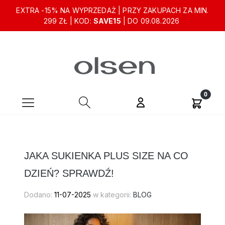
EXTRA -15% NA WYPRZEDAŻ | PRZY ZAKUPACH ZA MIN.
299 ZŁ | KOD:
SAVE15
| DO 09.08.2026
JAKA SUKIENKA PLUS SIZE NA CO
DZIEŃ? SPRAWDŹ!
Dodano:
11-07-2025
w kategorii:
BLOG