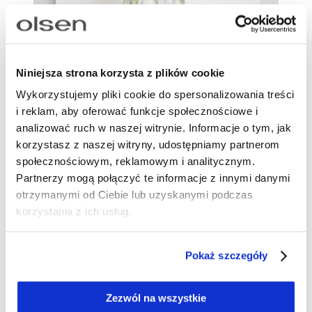
Niniejsza strona korzysta z plików cookie
Wykorzystujemy pliki cookie do spersonalizowania treści
i reklam, aby oferować funkcje społecznościowe i
analizować ruch w naszej witrynie. Informacje o tym, jak
korzystasz z naszej witryny, udostępniamy partnerom
społecznościowym, reklamowym i analitycznym.
Partnerzy mogą połączyć te informacje z innymi danymi
otrzymanymi od Ciebie lub uzyskanymi podczas
Najlepsze sukienki na co dzień plus
korzystania z ich usług.
size – fasony, tkaniny, kolory
Szukając sukienki plus size na co dzień, warto
Pokaż szczegóły
zwrócić uwagę na kilka istotnych kwestii, zwłaszcza
fason, materiał oraz kolorystykę. Świetnie
sprawdzają się modele o luźniejszym kroju, np.
Zezwól na wszystkie