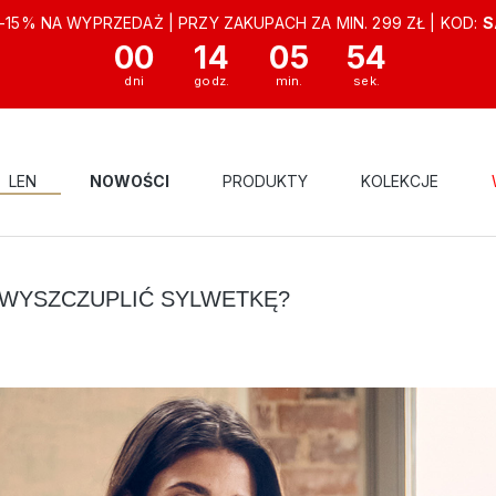
-15% NA WYPRZEDAŻ | PRZY ZAKUPACH ZA MIN. 299 ZŁ | KOD:
S
00
14
05
53
LEN
NOWOŚCI
PRODUKTY
KOLEKCJE
 OLSEN
BLOG
JAKIE UBRANIA WYBRAĆ, ABY OPTYCZNIE WYSZCZU
E WYSZCZUPLIĆ SYLWETKĘ?