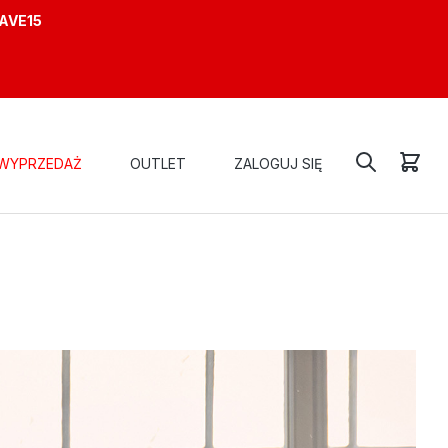
AVE15
WYPRZEDAŻ
OUTLET
ZALOGUJ SIĘ
PLIĆ SYLWETKĘ?