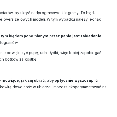
miarów, by ukryć nadprogramowe kilogramy. To błąd.
ranie oversize`owych modeli. W tym wypadku należy jednak
tym błędem popełnianym przez panie jest zakładanie
kilogramów.
znie powiększyć pupę, uda i łydki, więc lepiej zapobiegać
ich botków za kostkę.
 mówiące, jak się ubrać, aby optycznie wyszczuplić
ałkowitą dowolność w ubiorze i możesz eksperymentować na