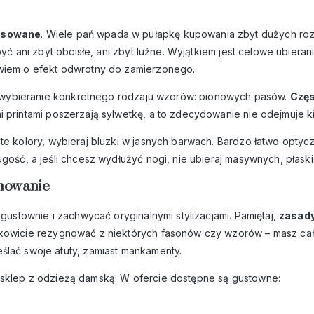
pasowane
. Wiele pań wpada w pułapkę kupowania zbyt dużych roz
 być ani zbyt obcisłe, ani zbyt luźne. Wyjątkiem jest celowe ubie
owiem o efekt odwrotny do zamierzonego.
 Ci wybieranie konkretnego rodzaju wzorów: pionowych pasów.
Częs
kimi printami poszerzają sylwetkę, a to zdecydowanie nie odejmuje 
z te kolory, wybieraj bluzki w jasnych barwach. Bardzo łatwo optyc
ugość, a jeśli chcesz wydłużyć nogi, nie ubieraj masywnych, płask
umowanie
 gustownie i zachwycać oryginalnymi stylizacjami. Pamiętaj,
zasady
całkowicie rezygnować z niektórych fasonów czy wzorów – masz c
ślać swoje atuty, zamiast mankamenty.
sklep z odzieżą damską
. W ofercie dostępne są gustowne: