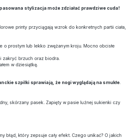
pasowana stylizacja może zdziałać prawdziwe cuda!
olorowe printy przyciągają wzrok do konkretnych partii ciała,
e o prostym lub lekko zwężanym kroju. Mocno obcisłe
i zakryć brzuch oraz biodra.
ałem w dziesiątkę.
anckie szpilki sprawiają, że nogi wyglądają na smukłe
.
ładny, skórzany pasek. Zapięty w pasie luźnej sukienki czy
ny błąd, który zepsuje cały efekt. Czego unikać? O jakich