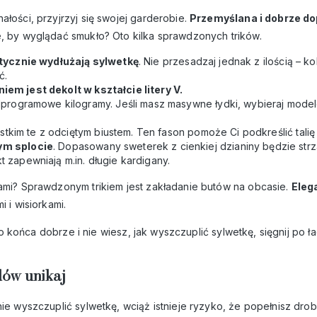
łości, przyjrzyj się swojej garderobie.
Przemyślana i dobrze do
e, by wyglądać smukło? Oto kilka sprawdzonych trików.
tycznie wydłużają sylwetkę
. Nie przesadzaj jednak z ilością – k
ć.
em jest dekolt w kształcie litery V.
rogramowe kilogramy. Jeśli masz masywne łydki, wybieraj model
kim te z odciętym biustem. Ten fason pomoże Ci podkreślić talię 
ym splocie
. Dopasowany sweterek z cienkiej dzianiny będzie strz
kt zapewniają m.in. długie kardigany.
kami? Sprawdzonym trikiem jest zakładanie butów na obcasie.
Eleg
 i wisiorkami.
 do końca dobrze i nie wiesz, jak wyszczuplić sylwetkę, sięgnij po 
dów unikaj
ie wyszczuplić sylwetkę, wciąż istnieje ryzyko, że popełnisz drob