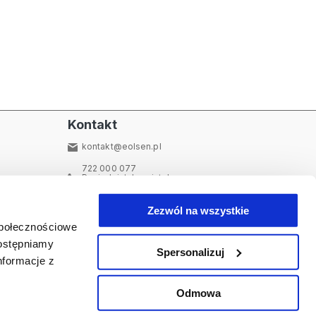
Kontakt
kontakt@eolsen.pl
722 000 077
Poniedziałek - piątek:
09:00 - 15:00
Najczęściej zadawane pytania
Zezwól na wszystkie
społecznościowe
dostępniamy
Spersonalizuj
nformacje z
i informacyjne
Dołącz do nas
Odmowa