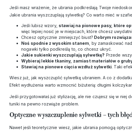
Jeśli masz wrażenie, że ubrania podkreślają Twoje niedoskona
Jakie ubrania wyszczuplają sylwetkę? Co warto mieć w szafi
Jeśli lubisz wzory,
stawiaj na pionowe pasy, które op
więc lepiej nosić je w miejscach, które chcesz uwydatni
Chcesz optycznie zmniejszyć biust?
Dobrym rozwiązani
Noś spodnie z wysokim stanem
, by zamaskować nadp
nogawki tylko podkreślą to, co chcesz ukryć.
Jakie sukienki wyszczuplają sylwetkę?
Przede wszyst
Wybieraj lekkie tkaniny, zamiast materiałów o grub
Stawiaj na pionowe cięcia wzdłuż sylwetki
. Taki efe
Wiesz już, jak wyszczuplić sylwetkę ubraniem. A co z dodat
Efekt wydłużenia warto wzmocnić biżuterią: długimi kolczykami
Jeśli przygotowałaś już stylizację, ale nie czujesz się w niej
tuniki na pewno rozwiąże problem.
Optyczne wyszczuplenie sylwetki – tych błę
Nawet jeśli teoretycznie wiesz, jakie ubrania pomogą optyczn