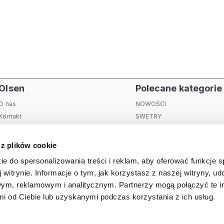
Olsen
Polecane kategorie
O nas
NOWOŚCI
Kontakt
SWETRY
Sklepy stacjonarne
KURTKI I PŁASZCZE
Blog
SPODNIE
 z plików cookie
Jesteśmy EKO
BLUZKI
ie do spersonalizowania treści i reklam, aby oferować funkcje 
Bezpieczeństwo produktów
MARYNARKI
 witrynie. Informacje o tym, jak korzystasz z naszej witryny, u
ym, reklamowym i analitycznym. Partnerzy mogą połączyć te i
a prywatności
Olsen Prestige
Regulaminy promocji
Obowiązk
 od Ciebie lub uzyskanymi podczas korzystania z ich usług.
Copyright 2022 EOlsen.pl Powered by:
Shoper