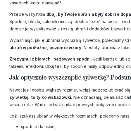
zasadach warto pamiętać?
Przede wszystkim
dbaj, by Twoje ubrania były dobrze do
Spodnie, bluzki, sukienki muszą idealne leżeć na ciele – nie
dobrze je wystylizować z resztą ubrań i dodatków. Łatwo b
Wyjaśniając, jakie ubrania wydłużają sylwetkę, poleciliśmy
ubrań w podłużne, poziome wzory
. Niestety, ubrania z ta
Zrezygnuj z białych i beżowych spodni
. Jeśli bardzo lubis
takiemu efektowi. Dbaj też, by spodnie miały odpowiednią dł
Jak optycznie wyszczuplić sylwetkę? Pods
Nawet jeśli nosisz większy rozmiar, wciąż możesz ubierać się
sylwetkę, to tylko wskazówki
. Nie oznaczają, że musisz 
własną rękę. Warto jednak unikać pewnych połączeń i podkre
Jeśli szukasz ubrań w większych rozmiarach, polecamy nasz
spodnie damskie
,