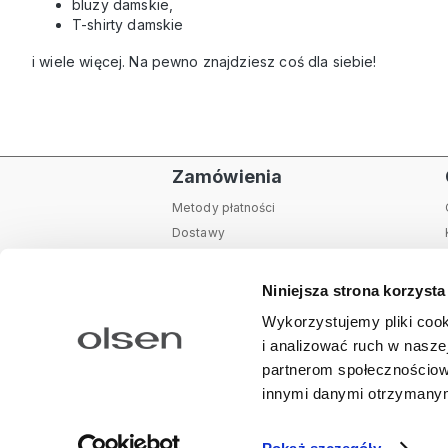
bluzy damskie
,
T-shirty damskie
i wiele więcej. Na pewno znajdziesz coś dla siebie!
Zamówienia
Metody płatności
Dostawy
Zwroty i reklamacje
Tabela rozmiarów
Niniejsza strona korzysta
Pielęgnacja produktów
Wykorzystujemy pliki cook
Karta podarunkowa
i analizować ruch w naszej
Instrukcja zamawiania
partnerom społecznościow
Regulamin sklepu internetowego
Polityk
innymi danymi otrzymanymi