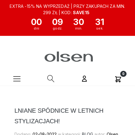
EXTRA -15% NA WYPRZEDAŻ | PRZY ZAKUPACH ZA MIN.
299 ZŁ | KOD:
SAVE15
00
09
30
30
LNIANE SPÓDNICE W LETNICH
STYLIZACJACH!
Dodano:
02-08-2022
w kategorii:
BLOG
autor:
Olsen