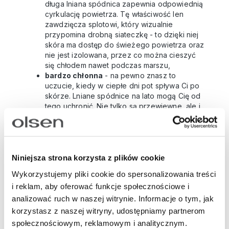
długa lniana spódnica zapewnia odpowiednią
cyrkulację powietrza. Tę właściwość len
zawdzięcza splotowi, który wizualnie
przypomina drobną siateczkę - to dzięki niej
skóra ma dostęp do świeżego powietrza oraz
nie jest izolowana, przez co można cieszyć
się chłodem nawet podczas marszu,
bardzo chłonna
- na pewno znasz to
uczucie, kiedy w ciepłe dni pot spływa Ci po
skórze. Lniane spódnice na lato mogą Cię od
tego uchronić. Nie tylko są przewiewne, ale i
świetnie chłoną wilgoć. Czy wiedziałaś, że len
- w zestawieniu z wszystkimi naturalnymi
włóknami - wypada najlepiej pod tym
aspektem?
przyjazna dla osób z wrażliwą skórą,
Niniejsza strona korzysta z plików cookie
skłonną do alergii
- spódnice z lnu, ale i
t-
Wykorzystujemy pliki cookie do spersonalizowania treści
shirty damskie
oraz
sukienki damskie
, mają
i reklam, aby oferować funkcje społecznościowe i
właściwości antybakteryjne oraz
antyalergiczne, dlatego też nie wywołują
analizować ruch w naszej witrynie. Informacje o tym, jak
podrażnień.
korzystasz z naszej witryny, udostępniamy partnerom
społecznościowym, reklamowym i analitycznym.
Najpopularniejszy krój lnianych