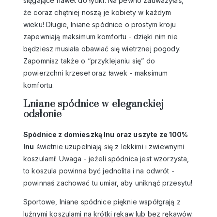
sięgające nawet do łydki. Na pewno zauważyłaś,
że coraz chętniej noszą je kobiety w każdym
wieku! Długie, lniane spódnice o prostym kroju
zapewniają maksimum komfortu - dzięki nim nie
będziesz musiała obawiać się wietrznej pogody.
Zapomnisz także o “przyklejaniu się” do
powierzchni krzeseł oraz ławek - maksimum
komfortu.
Lniane spódnice w eleganckiej
odsłonie
Spódnice z domieszką lnu oraz uszyte ze 100%
lnu
świetnie uzupełniają się z lekkimi i zwiewnymi
koszulami! Uwaga - jeżeli spódnica jest wzorzysta,
to koszula powinna być jednolita i na odwrót -
powinnaś zachować tu umiar, aby uniknąć przesytu!
Sportowe, lniane spódnice pięknie współgrają z
luźnymi koszulami na krótki rękaw lub bez rękawów.