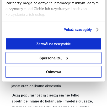
Partnerzy mogą połączyć te informacje z innymi danymi
spódnic
otrzymanymi od Ciebie lub uzyskanymi podczas
Już wiesz jaki materiał na lato sprawdzi się najlepiej
korzystania z ich usług.
w ciepłe i słoneczne dni. Przejdźmy zatem do
najpopularniejszych krojów spódnic z lnu. W
Pokaż szczegóły
szczególności powinnaś zwrócić uwagę na
trapezowe, lniane spódnice na lato - na wysokości
Zezwól na wszystkie
talii przylegają do skóry, a następnie swobodnie
opadają wzdłuż ciała.
W Olsen polecamy modele
ze ściągaczami
, które świetnie współgrają ze
Spersonalizuj
sportowymi stylizacjami. Do takiej lnianej spódniczki
z powodzeniem założysz zwykły top (może ale nie
Odmowa
musi być z printem), a także sandałki lub wiązane
trampki. Do pastelowych spódnic świetnie pasują
jasne oraz delikatne akcesoria.
Dużą popularnością cieszą się nie tylko
spódnice lniane do kolan, ale i modele dłuższe
,