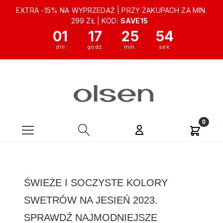
EXTRA -15% NA WYPRZEDAŻ | PRZY ZAKUPACH ZA MIN.
299 ZŁ | KOD:
SAVE15
01
17
25
53
ŚWIEŻE I SOCZYSTE KOLORY
SWETRÓW NA JESIEŃ 2023.
SPRAWDŹ NAJMODNIEJSZE