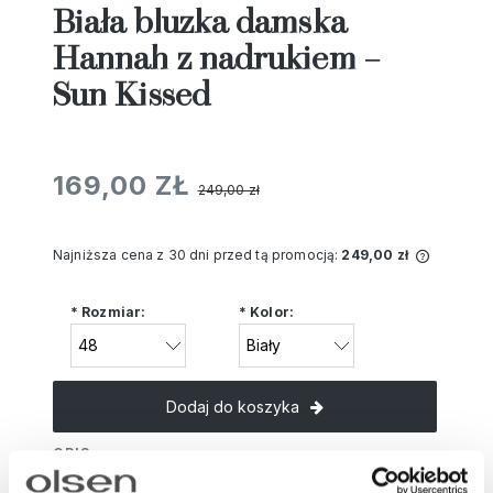
Biała bluzka damska
Hannah z nadrukiem –
Sun Kissed
169,00 ZŁ
249,00 zł
Najniższa cena z 30 dni przed tą promocją:
249,00 zł
Jeżeli 
niż 30 
*
Rozmiar:
*
Kolor:
cena od
pojawił
Dodaj do koszyka
OPIS