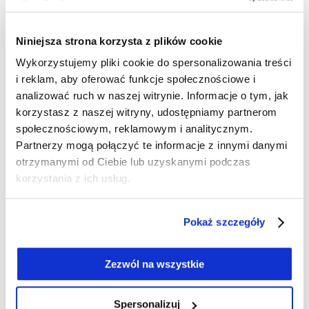
Biały T-shirt z miękkiej bawełny z dodatkiem
elastanu, ozdobiony nadrukiem z motywem palmy i
subtelnym napisem w ciepłym, piaskowym odcieniu.
Niniejsza strona korzysta z plików cookie
Prosty krój z okrągłym dekoltem sprawdzi się w
Wykorzystujemy pliki cookie do spersonalizowania treści
wielu codziennych stylizacjach. Noś ją z jeansami i
i reklam, aby oferować funkcje społecznościowe i
sneakersami w swobodnym wydaniu, z lnianymi
analizować ruch w naszej witrynie. Informacje o tym, jak
spodniami i sandałami dla bardziej letniego looku
korzystasz z naszej witryny, udostępniamy partnerom
albo pod marynarkę w lekkiej, miejskiej stylizacji.
społecznościowym, reklamowym i analitycznym.
Partnerzy mogą połączyć te informacje z innymi danymi
Długość: 60 cm
otrzymanymi od Ciebie lub uzyskanymi podczas
Skład: 95% bawełna, 5% elastan
korzystania z ich usług.
Numer artykułu:
11105436
Pokaż szczegóły
Potrzebujesz wsparcia przy tworzeniu
zamówienia?
Zezwól na wszystkie
Kliknij tutaj, a poprowadzimy Cię krok po
kroku!
Bezpłatna dostawa od 499zł
Spersonalizuj