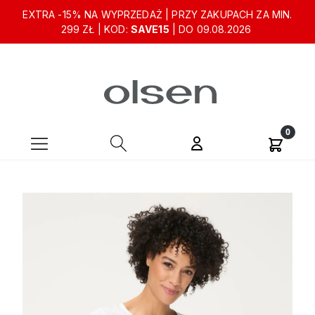
EXTRA -15% NA WYPRZEDAŻ | PRZY ZAKUPACH ZA MIN.
299 ZŁ | KOD:
SAVE15
| DO 09.08.2026