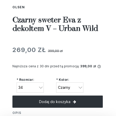
OLSEN
Czarny sweter Eva z
dekoltem V – Urban Wild
269,00 ZŁ
399,00 zł
Najniższa cena z 30 dni przed tą promocją:
399,00 zł
Jeżeli 
niż 30 d
*
Rozmiar:
*
Kolor:
cena od
pojawił
Dodaj do koszyka
OPIS