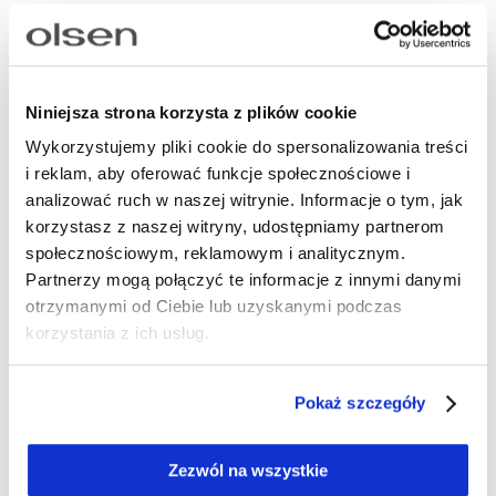
Klasyczny czarny sweter z dekoltem w kształcie
litery V to ponadczasowy basic, który doskonale
sprawdzi się w wielu stylizacjach. Model z wiskozą
Niniejsza strona korzysta z plików cookie
w składzie, o prostym kroju, z długimi rękawami z
wykończeniem dołu oraz mankietów elastycznym
Wykorzystujemy pliki cookie do spersonalizowania treści
i reklam, aby oferować funkcje społecznościowe i
ściągaczem. Możesz zestawić go z marynarką i
analizować ruch w naszej witrynie. Informacje o tym, jak
spodniami w kant na spotkanie, nosić z jeansami i
korzystasz z naszej witryny, udostępniamy partnerom
balerinami na co dzień lub założyć do ołówkowej
społecznościowym, reklamowym i analitycznym.
spódnicy i botków, aby stworzyć elegancki, a
Partnerzy mogą połączyć te informacje z innymi danymi
zarazem wygodny look.
otrzymanymi od Ciebie lub uzyskanymi podczas
Długość: 62 cm
korzystania z ich usług.
Skład: 50% wiskoza, 27% poliamid, 23%
poliester
Pokaż szczegóły
Numer artykułu:
11004746
Zezwól na wszystkie
Potrzebujesz wsparcia przy tworzeniu