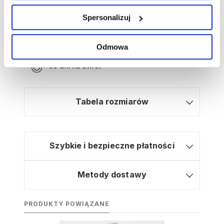
zamówienia?
Kliknij tutaj, a poprowadzimy Cię krok po
Spersonalizuj
kroku!
Bezpłatna dostawa od 499zł
Odmowa
Wysyłamy w 2-3 dni
30 dni na zwrot
Tabela rozmiarów
Szybkie i bezpieczne płatności
Metody dostawy
PRODUKTY POWIĄZANE