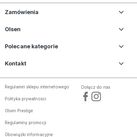
Zamówienia
Olsen
Polecane kategorie
Kontakt
Regulamin sklepu internetowego
Dołącz do nas
Polityka prywatności
Czarny kardigan damski Eva z wełną merino – Urban Wild
Olsen Prestige
299,00 zł
799,00 zł
Regulaminy promocji
Dodaj do koszyka
Obowiązki informacyjne