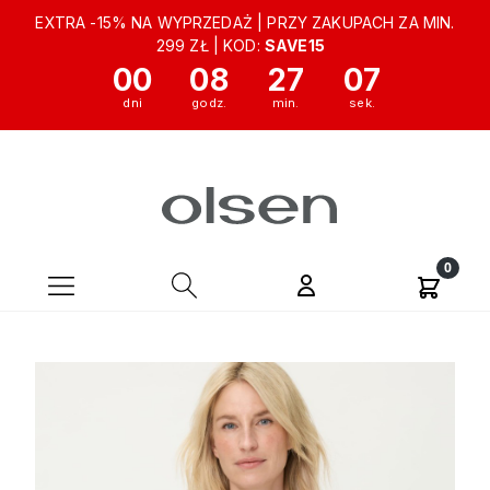
EXTRA -15% NA WYPRZEDAŻ | PRZY ZAKUPACH ZA MIN.
299 ZŁ | KOD:
SAVE15
00
08
27
06