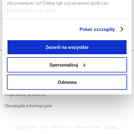
Olsen
otrzymanymi od Ciebie lub uzyskanymi podczas
korzystania z ich usług.
Polecane kategorie
Pokaż szczegóły
Kontakt
Zezwól na wszystkie
Regulamin sklepu internetowego
Dołącz do nas
Spersonalizuj
Polityka prywatności
Odmowa
Olsen Prestige
Regulaminy promocji
Obowiązki informacyjne
Copyright 2022 EOlsen.pl Powered by:
Shoper