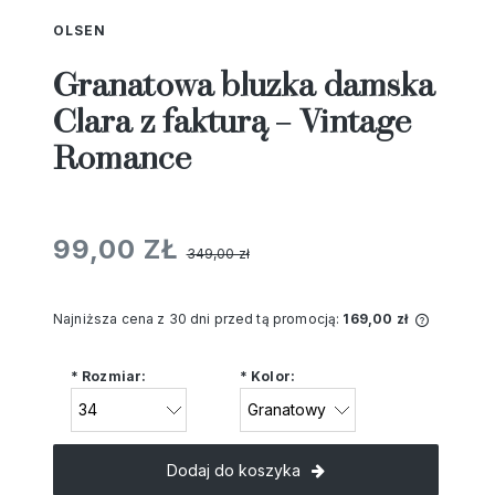
OLSEN
Granatowa bluzka damska
Clara z fakturą – Vintage
Romance
99,00 ZŁ
349,00 zł
Najniższa cena z 30 dni przed tą promocją:
169,00 zł
Jeżeli 
niż 30 d
*
Rozmiar:
*
Kolor:
cena od
pojawił 
Dodaj do koszyka