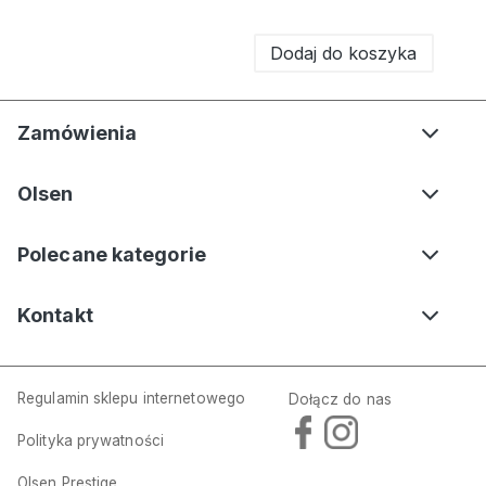
Dodaj do koszyka
Zamówienia
Olsen
Polecane kategorie
Kontakt
Regulamin sklepu internetowego
Dołącz do nas
Polityka prywatności
Granatowa wiskozowa bluzka damska Clara we wzory – Vintage Romance
Olsen Prestige
99,00 zł
349,00 zł