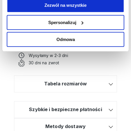
Numer artykułu:
11105217
Zezwól na wszystkie
Potrzebujesz wsparcia przy tworzeniu
Spersonalizuj
zamówienia?
Kliknij tutaj, a poprowadzimy Cię krok po
Odmowa
kroku!
Bezpłatna dostawa od 499zł
Wysyłamy w 2-3 dni
30 dni na zwrot
Tabela rozmiarów
Szybkie i bezpieczne płatności
Metody dostawy