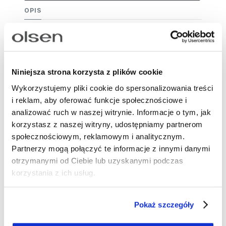
OPIS
Granatowa bluzka o oversizowym fasonie z
subtelnym printem i dekoracyjną fakturą. Miękka
dzianina z wiskozą i elastanem. Całości charakteru
nadają drobne, geometryczne motywy w jasnym
Niniejsza strona korzysta z plików cookie
odcieniu. Faktura materiału jest ułożona w pionowe
Wykorzystujemy pliki cookie do spersonalizowania treści
pasy. Model z długim rękawem i obniżoną linią
i reklam, aby oferować funkcje społecznościowe i
ramion, wykończony dekoltem w serek oraz
analizować ruch w naszej witrynie. Informacje o tym, jak
delikatną lamówką. Szeroki pas u dołu bluzki
korzystasz z naszej witryny, udostępniamy partnerom
tworzy efekt delikatnego bluzowania. Idealna do
społecznościowym, reklamowym i analitycznym.
codziennych i casualowych stylizacji – noś ją z
Partnerzy mogą połączyć te informacje z innymi danymi
klasycznymi spodniami, jeansami lub spódnicą o
otrzymanymi od Ciebie lub uzyskanymi podczas
prostym kroju.
korzystania z ich usług.
Długość: 60 cm
Skład: 67% wiskoza, 31% poliester, 2%
Pokaż szczegóły
elastan