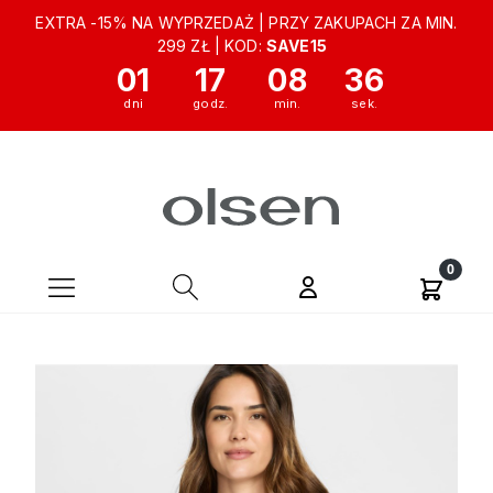
EXTRA -15% NA WYPRZEDAŻ | PRZY ZAKUPACH ZA MIN.
299 ZŁ | KOD:
SAVE15
01
17
08
36