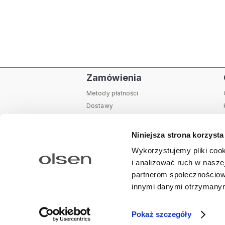
Zamówienia
Metody płatności
Dostawy
Zwroty i reklamacje
Tabela rozmiarów
Niniejsza strona korzysta
Pielęgnacja produktów
Wykorzystujemy pliki cook
Karta podarunkowa
i analizować ruch w naszej
Instrukcja zamawiania
partnerom społecznościow
Regulamin sklepu internetowego
Polityk
innymi danymi otrzymanymi
Pokaż szczegóły