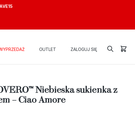
AVE15
WYPRZEDAŻ
OUTLET
ZALOGUJ SIĘ
OŚLINNYM WZOREM – CIAO AMORE
ERO™ Niebieska sukienka z
em – Ciao Amore