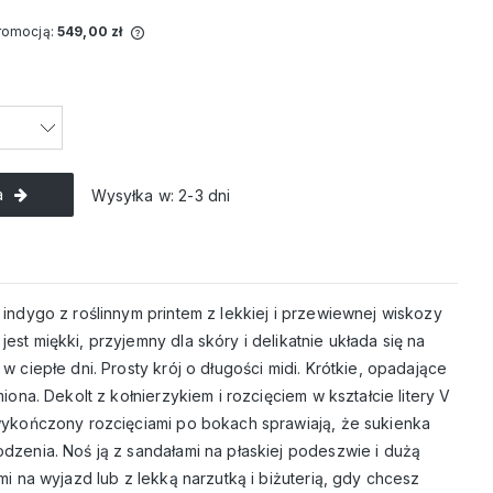
promocją:
549,00 zł
przedawany krócej
na jest najniższa
edy produkt
ży.
a
Wysyłka w:
2-3 dni
indygo z roślinnym printem z lekkiej i przewiewnej wiskozy
st miękki, przyjemny dla skóry i delikatnie układa się na
 ciepłe dni. Prosty krój o długości midi. Krótkie, opadające
iona. Dekolt z kołnierzykiem i rozcięciem w kształcie litery V
wykończony rozcięciami po bokach sprawiają, że sukienka
dzenia. Noś ją z sandałami na płaskiej podeszwie i dużą
mi na wyjazd lub z lekką narzutką i biżuterią, gdy chcesz