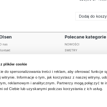
Dodaj do kosz
Olsen
Polecane kategorie
O nas
NOWOŚCI
Kontakt
SWETRY
Sklepy stacjonarne
KURTKI I PŁASZCZE
Blog
SPODNIE
 z plików cookie
Jesteśmy EKO
BLUZKI
ie do spersonalizowania treści i reklam, aby oferować funkcje 
Bezpieczeństwo produktów
MARYNARKI
 witrynie. Informacje o tym, jak korzystasz z naszej witryny, u
ym, reklamowym i analitycznym. Partnerzy mogą połączyć te i
a prywatności
Olsen Prestige
Regulaminy promocji
Obowiązk
 od Ciebie lub uzyskanymi podczas korzystania z ich usług.
Copyright 2022 EOlsen.pl Powered by:
Shoper