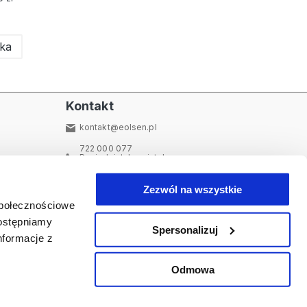
yka
Kontakt
kontakt@eolsen.pl
722 000 077
Poniedziałek - piątek:
09:00 - 15:00
Najczęściej zadawane pytania
Zezwól na wszystkie
społecznościowe
dostępniamy
Spersonalizuj
nformacje z
i informacyjne
Dołącz do nas
Odmowa