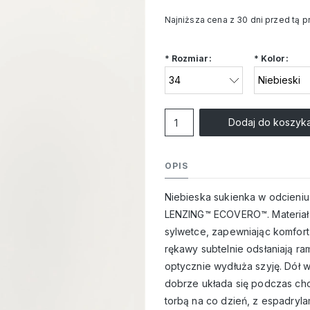
Najniższa cena z 30 dni przed tą 
Jeżeli produkt jest s
*
Rozmiar:
*
Kolor:
niż 30 dni, wyświetla
cena od momentu, ki
pojawił się w sprzeda
Dodaj do koszyk
OPIS
Niebieska sukienka w odcieniu 
LENZING™ ECOVERO™. Materiał je
sylwetce, zapewniając komfort w
rękawy subtelnie odsłaniają ram
optycznie wydłuża szyję. Dół 
dobrze układa się podczas cho
torbą na co dzień, z espadryla