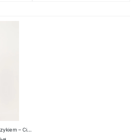
Różowa sukienka z kołnierzykiem – Ciao Amore
 zł