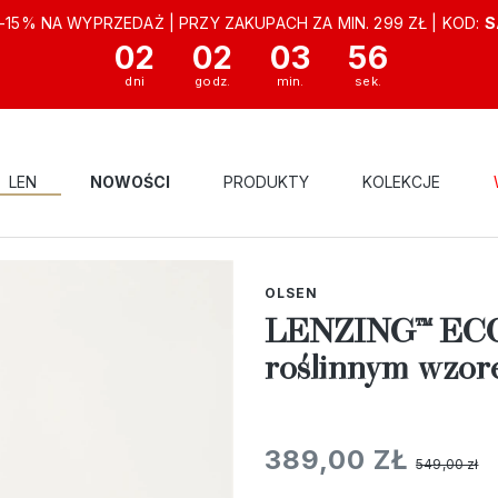
-15% NA WYPRZEDAŻ | PRZY ZAKUPACH ZA MIN. 299 ZŁ | KOD:
S
02
02
03
55
LEN
NOWOŚCI
PRODUKTY
KOLEKCJE
ODUKTY
SUKIENKI
LENZING™ ECOVERO™ NIEBIESKA SUKIENKA Z R
OLSEN
LENZING™ ECOV
roślinnym wzor
389,00 ZŁ
549,00 zł