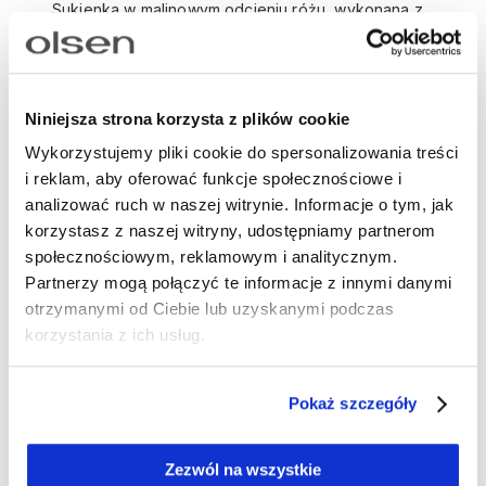
Sukienka w malinowym odcieniu różu, wykonana z
lekkiej, przyjemnej w dotyku tkaniny z przewagą
wiskozy. Prosty krój. Dekolt w stylu polo z
koszulowym kołnierzykiem i rozcięciem w kształcie
litery V. Krótkie, opadające rękawy delikatnie
Niniejsza strona korzysta z plików cookie
odsłaniają ramiona. Długość midi z rozcięciami po
Wykorzystujemy pliki cookie do spersonalizowania treści
bokach zwiększa swobodę ruchów i sprawia, że
i reklam, aby oferować funkcje społecznościowe i
model dobrze układa się na sylwetce. Noś ją z
analizować ruch w naszej witrynie. Informacje o tym, jak
sandałami na płaskiej podeszwie na co dzień, z
korzystasz z naszej witryny, udostępniamy partnerom
klapkami lub espadrylami na wakacyjne wyjazdy
społecznościowym, reklamowym i analitycznym.
albo z lekką, granatową marynarką i butami na
Partnerzy mogą połączyć te informacje z innymi danymi
obcasie, tworząc bardziej elegancką stylizację.
otrzymanymi od Ciebie lub uzyskanymi podczas
korzystania z ich usług.
Długość: 100 cm
Skład: 67% wiskoza, 33% poliester
Pokaż szczegóły
Numer artykułu:
13002086
Zezwól na wszystkie
Potrzebujesz wsparcia przy tworzeniu