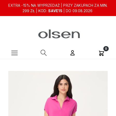
EXTRA -15% NA WYPRZEDAŻ | PRZY ZAKUPACH ZA MIN.
299 ZŁ | KOD:
SAVE15
| DO 09.08.2026