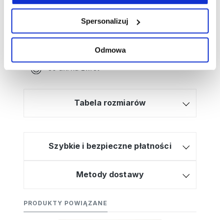
zamówienia?
Kliknij tutaj, a poprowadzimy Cię krok po
Spersonalizuj
kroku!
Bezpłatna dostawa od 499zł
Odmowa
Wysyłamy w 2-3 dni
30 dni na zwrot
Tabela rozmiarów
Szybkie i bezpieczne płatności
Metody dostawy
PRODUKTY POWIĄZANE