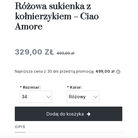
Różowa sukienka z
kołnierzykiem – Ciao
Amore
329,00 ZŁ
499,00 zł
Najniższa cena z 30 dni przed tą promocją:
499,00 zł
Jeżeli 
niż 30 
*
Rozmiar:
*
Kolor:
cena od
pojawił
Dodaj do koszyka
OPIS