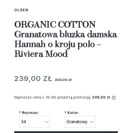
OLSEN
ORGANIC COTTON
Granatowa bluzka damska
Hannah o kroju polo –
Riviera Mood
239,00 ZŁ
349,00 zł
Najniższa cena z 30 dni przed tą promocją:
349,00 zł
Jeżeli 
niż 30 d
*
Rozmiar:
*
Kolor:
cena od
pojawił