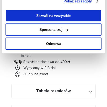
Pokaż szczegóły
tworząc stylowy, wygodny look na co dzień.
Długość: 62 cm
Skład: 100% bawełna
Zezwól na wszystkie
Numer artykułu:
11105360
Spersonalizuj
Potrzebujesz wsparcia przy tworzeniu
Odmowa
zamówienia?
Kliknij tutaj, a poprowadzimy Cię krok po
kroku!
Bezpłatna dostawa od 499zł
Wysyłamy w 2-3 dni
30 dni na zwrot
Tabela rozmiarów