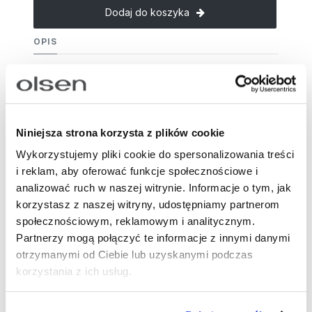
Dodaj do koszyka
OPIS
Bluzka w 100% z bawełny organicznej, o delikatnej,
tenisowej fakturze w klasycznym granatowym
kolorze, przełamanym kontrastowymi lamówkami
przy kołnierzu i dekolcie. Prosty krój dobrze układa
Niniejsza strona korzysta z plików cookie
się na sylwetce i sprawdzi się w codziennych
Wykorzystujemy pliki cookie do spersonalizowania treści
stylizacjach. Otwarty kołnierz koszulowy z dekoltem
i reklam, aby oferować funkcje społecznościowe i
w kształcie litery V optycznie wydłuża szyję i
analizować ruch w naszej witrynie. Informacje o tym, jak
dodaje elegancji. Rękawy 3/4 nadają bluzce
korzystasz z naszej witryny, udostępniamy partnerom
uniwersalny, przejściowy charakter. Subtelnym
społecznościowym, reklamowym i analitycznym.
detalem jest haftowane logo Olsen umieszczone na
Partnerzy mogą połączyć te informacje z innymi danymi
lewej piersi. Bluzka świetnie wygląda w zestawieniu
otrzymanymi od Ciebie lub uzyskanymi podczas
z jasnymi spodniami typu chinos, spódnicą midi lub
korzystania z ich usług.
klasycznymi jeansami. Na wiosnę połącz ją z
balerinami, sneakersami lub lekkimi espadrylami,