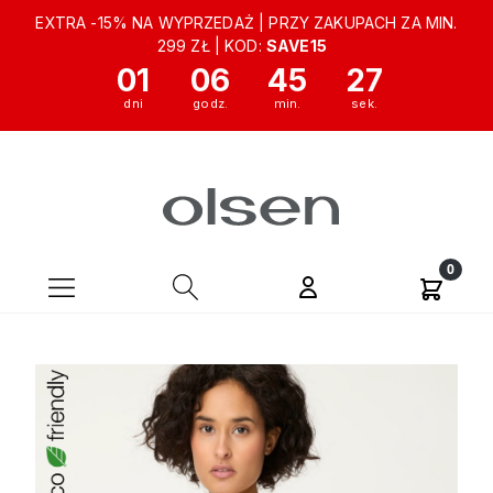
EXTRA -15% NA WYPRZEDAŻ | PRZY ZAKUPACH ZA MIN.
299 ZŁ | KOD:
SAVE15
01
06
45
27