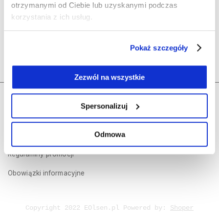
Olsen
otrzymanymi od Ciebie lub uzyskanymi podczas
korzystania z ich usług.
Polecane kategorie
Pokaż szczegóły
Kontakt
Zezwól na wszystkie
Regulamin sklepu internetowego
Dołącz do nas
Spersonalizuj
Polityka prywatności
Odmowa
Olsen Prestige
Regulaminy promocji
Obowiązki informacyjne
Copyright 2022 EOlsen.pl Powered by:
Shoper