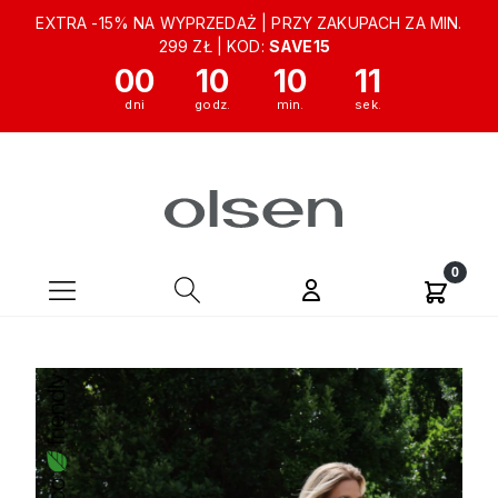
EXTRA -15% NA WYPRZEDAŻ | PRZY ZAKUPACH ZA MIN.
299 ZŁ | KOD:
SAVE15
00
10
10
10