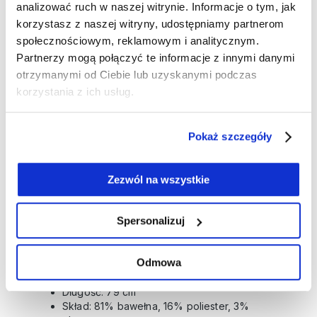
analizować ruch w naszej witrynie. Informacje o tym, jak
korzystasz z naszej witryny, udostępniamy partnerom
Dodaj do koszyka
społecznościowym, reklamowym i analitycznym.
Partnerzy mogą połączyć te informacje z innymi danymi
OPIS
otrzymanymi od Ciebie lub uzyskanymi podczas
Jeansy w odcieniu denimu z subtelnym wzorem
korzystania z ich usług.
paisley z wysokim stanem i szerokimi nogawkami,
które delikatnie rozszerzają się od kolan, tworząc
Pokaż szczegóły
efekt wydłużonych nóg. Zapinane na guzik i zamek
błyskawiczny, z elastyczną tkaniną, która
gwarantuje wygodę przez cały dzień. Wykonane z
Zezwól na wszystkie
ekologicznego materiału REPREVE®, jeansy łączą
styl z dbałością o środowisko. Doskonałe zarówno
Spersonalizuj
do casualowych, jak i eleganckich stylizacji –
wystarczy dodać marynarkę i eleganckie sandały
Odmowa
na obcasie.
Długość: 79 cm
Skład: 81% bawełna, 16% poliester, 3%