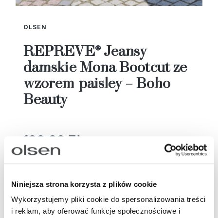
OLSEN
REPREVE® Jeansy
damskie Mona Bootcut ze
wzorem paisley – Boho
Beauty
199,00 ZŁ
699,00 zł
Najniższa cena z 30 dni przed tą promocją:
229,00 zł
Jeżeli 
Niniejsza strona korzysta z plików cookie
niż 30 
*
Rozmiar:
*
Kolor:
cena od
Wykorzystujemy pliki cookie do spersonalizowania treści
pojawił
i reklam, aby oferować funkcje społecznościowe i