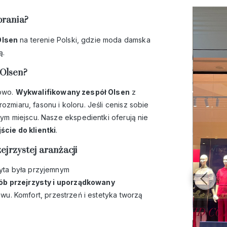
brania?
Olsen
na terenie Polski, gdzie moda damska
ą.
 Olsen?
kowo.
Wykwalifikowany zespół Olsen
z
miaru, fasonu i koloru. Jeśli cenisz sobie
ym miejscu. Nasze ekspedientki oferują nie
cie do klientki
.
jrzystej aranżacji
zyta była przyjemnym
b przejrzysty i uporządkowany
awu. Komfort, przestrzeń i estetyka tworzą