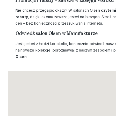
Promocje i rabaty – zawsze w zasięgu wzroku
Nie chcesz przegapić okazji? W salonach Olsen
czyteln
rabaty
, dzięki czemu zawsze jesteś na bieżąco. Śledź na
cen – bez konieczności przeszukiwania internetu.
Odwiedź salon Olsen w Manufakturze
Jeśli jesteś z Łodzi lub okolic, koniecznie odwiedź nasz
najnowsze kolekcje, porozmawiaj z naszym zespołem i p
Olsen
.