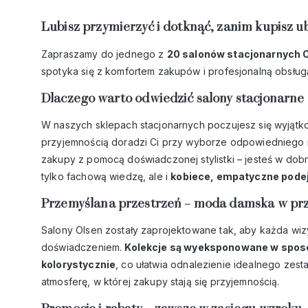
Lubisz przymierzyć i dotknąć, zanim kupisz u
Zapraszamy do jednego z
20 salonów stacjonarnych 
spotyka się z komfortem zakupów i profesjonalną obsług
Dlaczego warto odwiedzić salony stacjonarne
W naszych sklepach stacjonarnych poczujesz się wyjąt
przyjemnością doradzi Ci przy wyborze odpowiedniego roz
zakupy z pomocą doświadczonej stylistki – jesteś w dobr
tylko fachową wiedzę, ale i
kobiece, empatyczne podejś
Przemyślana przestrzeń – moda damska w prze
Salony Olsen zostały zaprojektowane tak, aby każda wi
doświadczeniem.
Kolekcje są wyeksponowane w sposó
kolorystycznie
, co ułatwia odnalezienie idealnego zest
atmosferę, w której zakupy stają się przyjemnością.