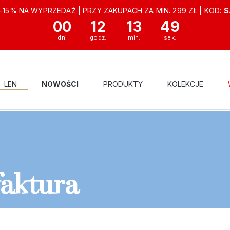
-15% NA WYPRZEDAŻ | PRZY ZAKUPACH ZA MIN. 299 ZŁ | KOD:
S
00
12
13
48
LEN
NOWOŚCI
PRODUKTY
KOLEKCJE
aktura