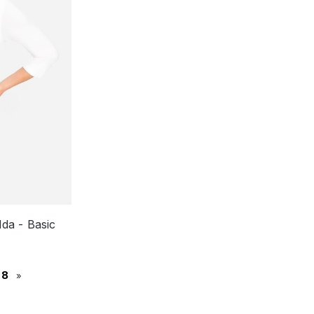
da - Basic
8
»