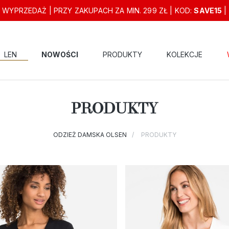
 WYPRZEDAŻ | PRZY ZAKUPACH ZA MIN. 299 ZŁ | KOD:
SAVE15
|
LEN
NOWOŚCI
PRODUKTY
KOLEKCJE
PRODUKTY
ODZIEŻ DAMSKA OLSEN
PRODUKTY