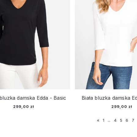
bluzka damska Edda - Basic
Biała bluzka damska Ed
299,00 zł
299,00 zł
«
1
...
4
5
6
7