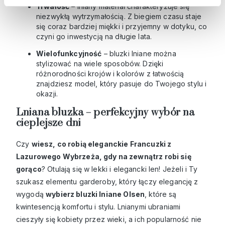
Trwałość
– lniany materiał charakteryzuje się
niezwykłą wytrzymałością. Z biegiem czasu staje
się coraz bardziej miękki i przyjemny w dotyku, co
czyni go inwestycją na długie lata.
Wielofunkcyjność
– bluzki lniane można
stylizować na wiele sposobów. Dzięki
różnorodności krojów i kolorów z łatwością
znajdziesz model, który pasuje do Twojego stylu i
okazji.
Lniana bluzka – perfekcyjny wybór na
cieplejsze dni
Czy
wiesz, co robią eleganckie Francuzki z
Lazurowego Wybrzeża, gdy na zewnątrz robi się
gorąco
? Otulają się w lekki i elegancki len! Jeżeli i Ty
szukasz elementu garderoby, który łączy elegancję z
wygodą
wybierz bluzki lniane Olsen
, które są
kwintesencją komfortu i stylu. Lnianymi ubraniami
cieszyły się kobiety przez wieki, a ich popularność nie