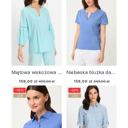
Miętowa wiskozowa koszula damska z lnem – Ocean Breeze
Niebieska bluzka damska Cosima z lnem – Vintage Cruise
159,00 zł
499,00 zł
159,00 zł
349,00 zł
-45%
-68%
LEN
LEN