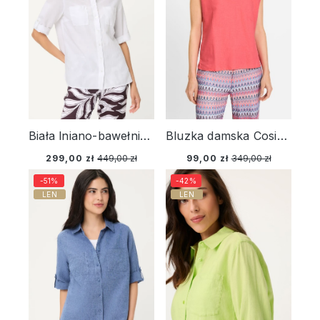
Biała lniano-bawełniana koszula damska – Savanna Sky
Bluzka damska Cosima z łączonych materiałów – Boho Beauty
299,00 zł
449,00 zł
99,00 zł
349,00 zł
-51%
-42%
LEN
LEN