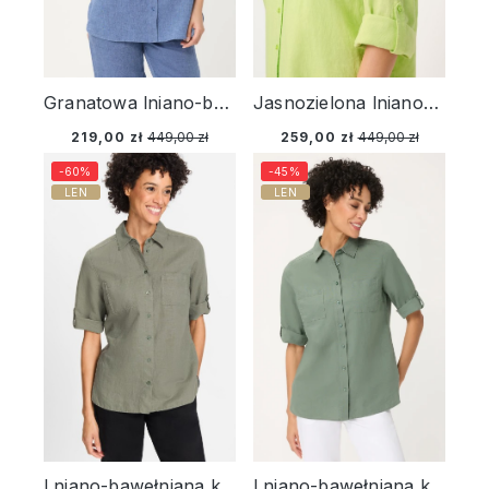
Granatowa lniano-bawełniana koszula damska – Ciao Amore
Jasnozielona lniano-wiskozowa koszula damska – Neo Safari
219,00 zł
449,00 zł
259,00 zł
449,00 zł
-60%
-45%
LEN
LEN
Lniano-bawełniana koszula damska khaki - Urban Jungle
Lniano-bawełniana koszula damska w odcieniu khaki – Neo Safari