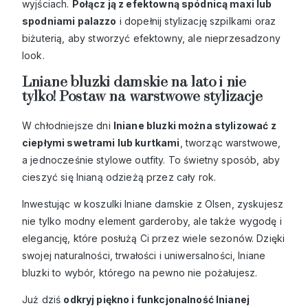
wyjściach.
Połącz ją z efektowną spódnicą maxi lub
spodniami palazzo
i dopełnij stylizację szpilkami oraz
biżuterią, aby stworzyć efektowny, ale nieprzesadzony
look.
Lniane bluzki damskie na lato i nie
tylko! Postaw na warstwowe stylizacje
W chłodniejsze dni
lniane bluzki można stylizować z
ciepłymi swetrami lub kurtkami
, tworząc warstwowe,
a jednocześnie stylowe outfity. To świetny sposób, aby
cieszyć się lnianą odzieżą przez cały rok.
Inwestując w koszulki lniane damskie z Olsen, zyskujesz
nie tylko modny element garderoby, ale także wygodę i
elegancję, które posłużą Ci przez wiele sezonów. Dzięki
swojej naturalności, trwałości i uniwersalności, lniane
bluzki to wybór, którego na pewno nie pożałujesz.
Już dziś
odkryj piękno i funkcjonalność lnianej