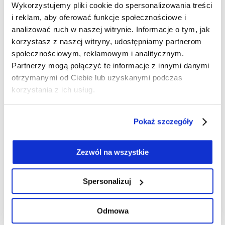
Wykorzystujemy pliki cookie do spersonalizowania treści
i reklam, aby oferować funkcje społecznościowe i
Dlaczego warto wybrać bluzki lniane z
analizować ruch w naszej witrynie. Informacje o tym, jak
Olsen?
korzystasz z naszej witryny, udostępniamy partnerom
społecznościowym, reklamowym i analitycznym.
Bluzki lniane to doskonały wybór na każdą porę roku,
Partnerzy mogą połączyć te informacje z innymi danymi
ale szczególnie polecamy je latem, kiedy szukamy
otrzymanymi od Ciebie lub uzyskanymi podczas
ubrań umożliwiających skórze oddychanie. Ale co
korzystania z ich usług.
jeszcze sprawia, że naprawdę warto mieć je w swojej
garderobie?
Pokaż szczegóły
Naturalna przewiewność
– len to materiał, który
pozwala skórze oddychać. Dzięki temu nawet w
najbardziej upalne dni Twoja skóra pozostanie
Zezwól na wszystkie
sucha i chłodna.
Styl i elegancja
– klasyczne fasony i bogata
Spersonalizuj
paleta kolorów sprawiają, że bluzki lniane
doskonale komponują się z każdą stylizacją. Od
casualowych zestawień po bardziej formalne,
Odmowa
lniana bluzka zawsze doda Ci szyku.