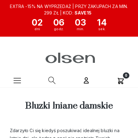
EXTRA -15% NA WYPRZEDAŻ | PRZY ZAKUPACH ZA MIN.
299 ZŁ | KOD:
SAVE15
02
06
03
13
Bluzki lniane damskie
Zdarzyło Ci się kiedyś poszukiwać idealnej bluzki na