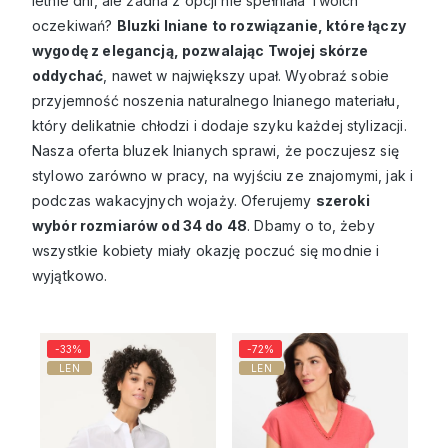
letnie dni, ale żadna z opcji nie spełniała Twoich
oczekiwań?
Bluzki lniane to rozwiązanie, które łączy
wygodę z elegancją, pozwalając Twojej skórze
oddychać
, nawet w największy upał. Wyobraź sobie
przyjemność noszenia naturalnego lnianego materiału,
który delikatnie chłodzi i dodaje szyku każdej stylizacji.
Nasza oferta bluzek lnianych sprawi, że poczujesz się
stylowo zarówno w pracy, na wyjściu ze znajomymi, jak i
podczas wakacyjnych wojaży. Oferujemy
szeroki
wybór rozmiarów od 34 do 48
. Dbamy o to, żeby
wszystkie kobiety miały okazję poczuć się modnie i
wyjątkowo.
-33%
-72%
LEN
LEN