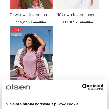
Oliwkowa lniano-bawełniana koszula damska – Voyage Tropical
Różowa lniano-bawełniana koszula damska – Savanna Sky
159,00 zł
549,00 zł
219,00 zł
449,00 zł
-78%
LEN
Różowy sweter damski Chloe z krótkim rękawem – Back in Bloom
Niniejsza strona korzysta z plików cookie
99,00 zł
449,00 zł