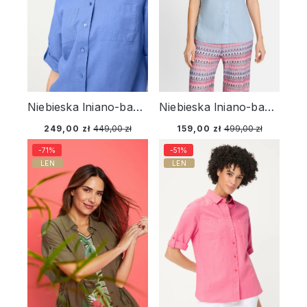
Niebieska lniano-bawełniana koszula damska – Vintage Cruise
Niebieska lniano-bawełniana koszula damska z krótkim rękawem – Boho Beauty
249,00 zł
449,00 zł
159,00 zł
499,00 zł
-71%
-51%
LEN
LEN