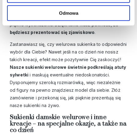
podkreślają elegancki charakter okazji i skutecznie
dodają szyku. Nasze
sukienki damskie
są wykonane z
Odmowa
wysokiej jakości materiałów, mają dopracowane detale i
piękne wykończenia. Dzięki temu masz pewność, że
będziesz prezentować się zjawiskowo
.
Zastanawiasz się, czy welurowa sukienka to odpowiedni
wybór dla Ciebie? Nawet jeśli na co dzień nie nosisz
takich kreacji, efekt może pozytywnie Cię zaskoczyć!
Nasze sukienki welurowe świetnie podkreślają atuty
sylwetki
i maskują ewentualne niedoskonałości.
Dysponujemy szeroką rozmiarówką, więc niezależnie
od figury na pewno znajdziesz model dla siebie. Złóż
zamówienie i przekonaj się, jak pięknie prezentują się
nasze sukienki na żywo.
Sukienki damskie welurowe i inne
kreacje – na specjalne okazje, a także na
co dzień