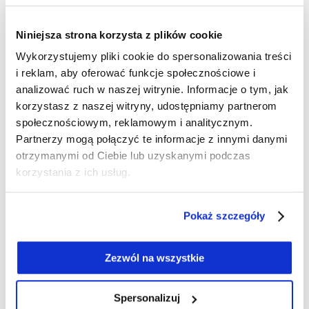
z mody
.
Niniejsza strona korzysta z plików cookie
Przyjęcie w eleganckim lokalu? Wyjście do teatru? A
może randka w modnej restauracji? Sukienkę welurową
Wykorzystujemy pliki cookie do spersonalizowania treści
można założyć na wiele ważnych okazji. Doskonale
i reklam, aby oferować funkcje społecznościowe i
sprawdzi się podczas sylwestrowej nocy, imprezy
analizować ruch w naszej witrynie. Informacje o tym, jak
firmowej, a także rodzinnej uroczystości. Kluczem do
korzystasz z naszej witryny, udostępniamy partnerom
zachwycającego looku jest dobór odpowiedniego kroju
społecznościowym, reklamowym i analitycznym.
Partnerzy mogą połączyć te informacje z innymi danymi
i koloru kreacji. Co istotne, nie musisz decydować się na
otrzymanymi od Ciebie lub uzyskanymi podczas
dużą ilość akcesoriów i dodatków.
Sukienki damskie
korzystania z ich usług.
welurowe same w sobie są bardzo efektowne i
pozwalają zabłysnąć w towarzystwie
bez większego
wysiłku.
Pokaż szczegóły
Jakie sukienki welurowe damskie
oferujemy?
Zezwól na wszystkie
W Olsen znajdziesz sukienki welurowe damskie o
różnych krojach. Oferujemy modele, które doskonale
Spersonalizuj