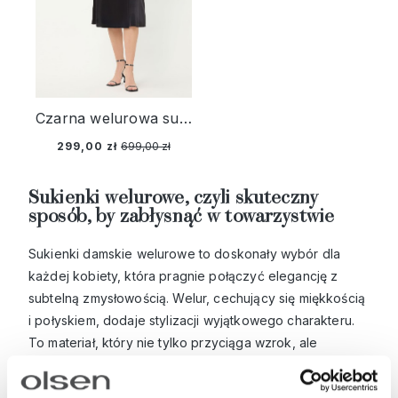
Czarna welurowa sukienka – Liaison en Vogue
299,00 zł
699,00 zł
Sukienki welurowe, czyli skuteczny
sposób, by zabłysnąć w towarzystwie
Sukienki damskie welurowe to doskonały wybór dla
każdej kobiety, która pragnie połączyć elegancję z
subtelną zmysłowością. Welur, cechujący się miękkością
i połyskiem, dodaje stylizacji wyjątkowego charakteru.
To materiał, który nie tylko przyciąga wzrok, ale
zapewnia też pełny komfort noszenia. Nic więc
dziwnego, że
sukienki welurowe od lat nie wychodzą