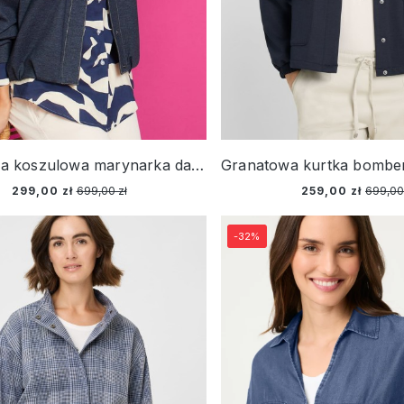
Granatowa koszulowa marynarka damska – Relaxed Code
299,00 zł
699,00 zł
259,00 zł
699,00
-32%