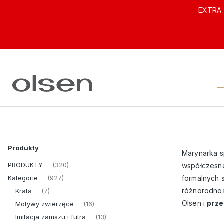
EXTRA 
Produkty
Marynarka 
PRODUKTY
(320)
współczesne
Kategorie
formalnych 
(927)
różnorodnośc
Krata
(7)
Olsen i
prze
Motywy zwierzęce
(16)
Imitacja zamszu i futra
(13)