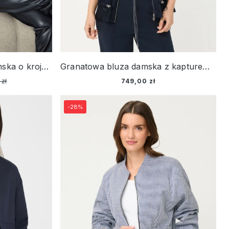
Czerwona marynarka damska o kroju bomberki z wełną – Urban Wild
Granatowa bluza damska z kapturem z łączonych materiałów - Smart Casual
 zł
749,00 zł
-28%