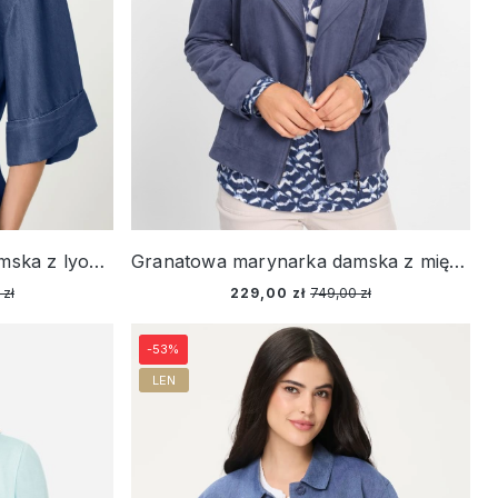
Granatowa marynarka damska z lyocellu – Vintage Cruise
Granatowa marynarka damska z miękkiego dżerseju - Urban Code
 zł
229,00 zł
749,00 zł
-53%
LEN