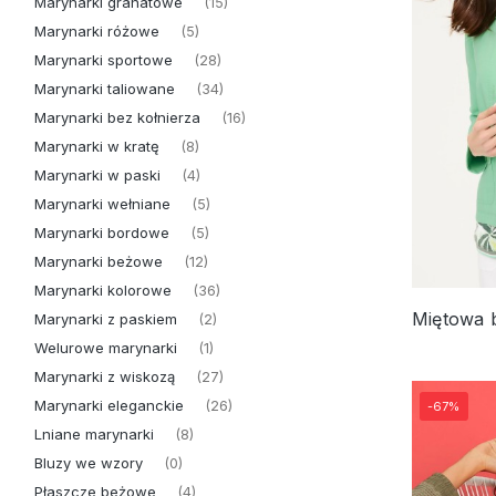
Marynarki granatowe
(15)
Marynarki różowe
(5)
Marynarki sportowe
(28)
Marynarki taliowane
(34)
Marynarki bez kołnierza
(16)
Marynarki w kratę
(8)
Marynarki w paski
(4)
Marynarki wełniane
(5)
Marynarki bordowe
(5)
Marynarki beżowe
(12)
Marynarki kolorowe
(36)
Marynarki z paskiem
(2)
Welurowe marynarki
(1)
Marynarki z wiskozą
(27)
Marynarki eleganckie
(26)
-67%
Lniane marynarki
(8)
Bluzy we wzory
(0)
Płaszcze beżowe
(4)