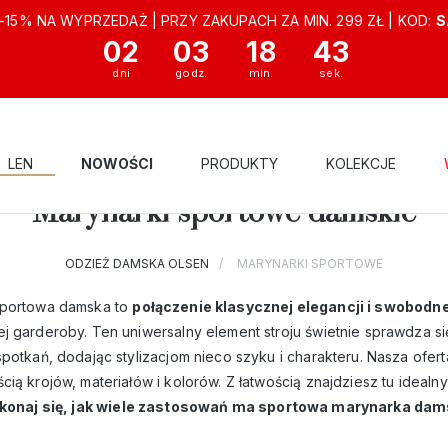
-15% NA WYPRZEDAŻ | PRZY ZAKUPACH ZA MIN. 299 ZŁ | KOD:
S
02
03
18
41
LEN
NOWOŚCI
PRODUKTY
KOLEKCJE
Marynarki sportowe damskie
ODZIEŻ DAMSKA OLSEN
MARYNARKI SPORTOWE
sportowa damska to
połączenie klasycznej elegancji i swobodne
j garderoby. Ten uniwersalny element stroju świetnie sprawdza si
spotkań, dodając stylizacjom nieco szyku i charakteru. Nasza ofe
ią krojów, materiałów i kolorów. Z łatwością znajdziesz tu idealn
konaj się, jak wiele zastosowań ma sportowa marynarka da