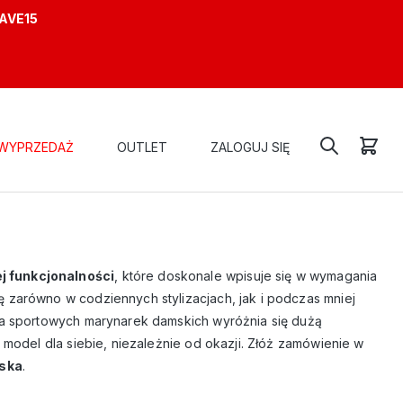
AVE15
WYPRZEDAŻ
OUTLET
ZALOGUJ SIĘ
j funkcjonalności
, które doskonale wpisuje się w wymagania
ę zarówno w codziennych stylizacjach, jak i podczas mniej
rta sportowych marynarek damskich wyróżnia się dużą
y model dla siebie, niezależnie od okazji. Złóż zamówienie w
mska
.