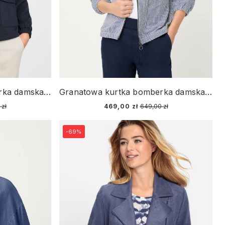
Granatowa kurtka bomberka damska – Neo Comfort
Granatowa kurtka bomberka damska w paski – Vintage Cruise
 zł
469,00 zł
649,00 zł
-69%