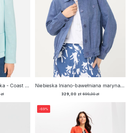
Miętowa marynarka damska - Coast Vibes
Niebieska lniano-bawełniana marynarka damska – Ciao Amore
 zł
329,00 zł
699,00 zł
-69%