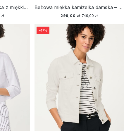
Beżowa marynarka damska z miękkiego dżerseju – Vintage Romance
Beżowa miękka kamizelka damska – New Passion
 zł
299,00 zł
749,00 zł
-47%