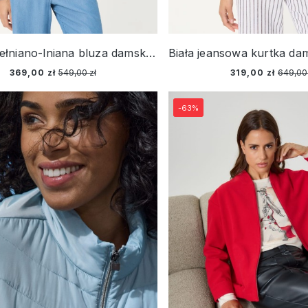
Biała bawełniano-lniana bluza damska Eva Jersey – Ciao Amore
369,00 zł
549,00 zł
319,00 zł
649,00 
-63%