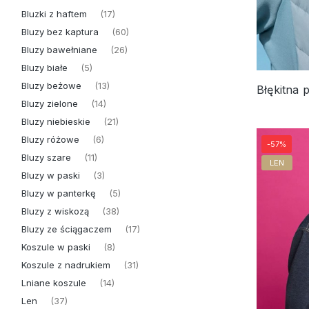
Bluzki z haftem
(17)
Bluzy bez kaptura
(60)
Bluzy bawełniane
(26)
Bluzy białe
(5)
Bluzy beżowe
(13)
Bluzy zielone
(14)
Bluzy niebieskie
(21)
Bluzy różowe
(6)
-57%
Bluzy szare
(11)
LEN
Bluzy w paski
(3)
Bluzy w panterkę
(5)
Bluzy z wiskozą
(38)
Bluzy ze ściągaczem
(17)
Koszule w paski
(8)
Koszule z nadrukiem
(31)
Lniane koszule
(14)
Len
(37)