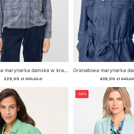
Granatowa marynarka damska w kratę – New Passion
229,00 zł
699,00 zł
439,00 zł
649,00
-69%