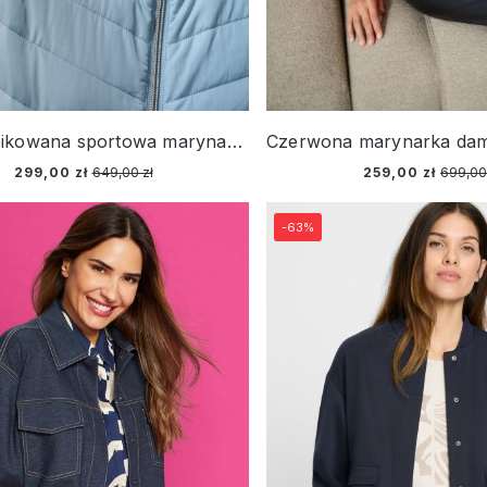
Błękitna pikowana sportowa marynarka damska – Cosmic Chic
299,00 zł
649,00 zł
259,00 zł
699,00
-63%