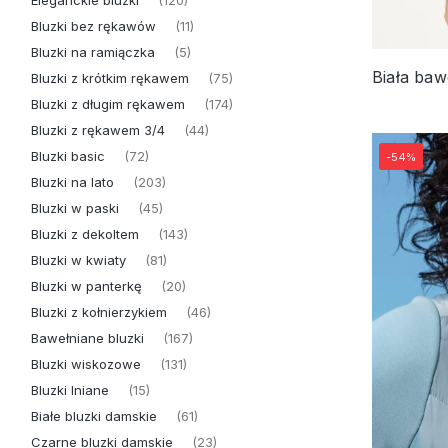
Eleganckie bluzki
(120)
Bluzki bez rękawów
(11)
Bluzki na ramiączka
(5)
Bluzki z krótkim rękawem
(75)
Bluzki z długim rękawem
(174)
Bluzki z rękawem 3/4
(44)
Bluzki basic
(72)
-54%
Bluzki na lato
(203)
Bluzki w paski
(45)
Bluzki z dekoltem
(143)
Bluzki w kwiaty
(81)
Bluzki w panterkę
(20)
Bluzki z kołnierzykiem
(46)
Bawełniane bluzki
(167)
Bluzki wiskozowe
(131)
Bluzki lniane
(15)
Białe bluzki damskie
(61)
Czarne bluzki damskie
(23)