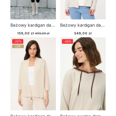
Beżowy kardigan damski Henny w paski - Urban Lights
Beżowy kardigan damski Henny z guzikami - Smart Casual
159,00 zł
499,00 zł
549,00 zł
-29%
-46%
LEN