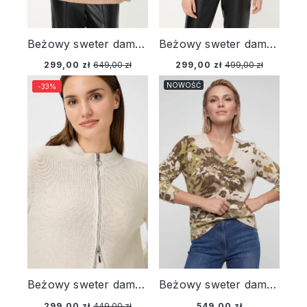
Beżowy sweter damski Henny z wełną merino ze stójką – Urban Wild
Beżowy sweter damski Henny z wiskozą zapinany na suwak – Urban Wild
299,00 zł
649,00 zł
299,00 zł
499,00 zł
NOWOŚĆ
-33%
Beżowy sweter damski Henny zapinany na suwak - New Passion
Beżowy sweter damski Henny ze wzorem - Modern Balance
299,00 zł
449,00 zł
549,00 zł