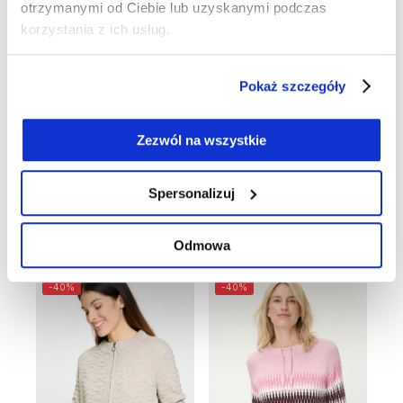
otrzymanymi od Ciebie lub uzyskanymi podczas
korzystania z ich usług.
Pokaż szczegóły
Zezwól na wszystkie
Spersonalizuj
Beżowy sweter damski Henny z fakturą – Neo Comfort
Beżowy sweter damski Henny z fakturą – New Passion
Odmowa
99,00 zł
399,00 zł
299,00 zł
549,00 zł
-40%
-40%