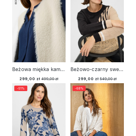
Beżowa miękka kamizelka damska Henny – New Passion
Beżowo-czarny sweter damski Cora z geometrycznym wzorem – Urban Wild
299,00 zł
499,00 zł
299,00 zł
549,00 zł
-51%
-68%