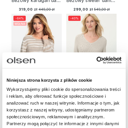
Beżowy kardigan damski Olivia z lnem – Neo Safari
Beżowy sweter damski Cora z kapturem – Designer Choice
319,00 zł
449,00 zł
299,00 zł
549,00 zł
-64%
-40%
WEŁNA
Niniejsza strona korzysta z plików cookie
Wykorzystujemy pliki cookie do spersonalizowania treści
i reklam, aby oferować funkcje społecznościowe i
Beżowy sweter damski Henny w paski - Tres Chic
Beżowy sweter damski Henny z dekoltem V – Liaison en Vogue
analizować ruch w naszej witrynie. Informacje o tym, jak
korzystasz z naszej witryny, udostępniamy partnerom
199,00 zł
549,00 zł
299,00 zł
499,00 zł
społecznościowym, reklamowym i analitycznym.
-75%
-46%
Partnerzy mogą połączyć te informacje z innymi danymi