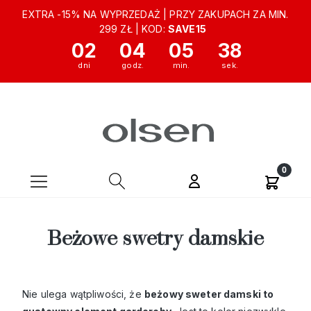
EXTRA -15% NA WYPRZEDAŻ | PRZY ZAKUPACH ZA MIN.
299 ZŁ | KOD:
SAVE15
02
04
05
36
Beżowe swetry damskie
Nie ulega wątpliwości, że
beżowy sweter damski to