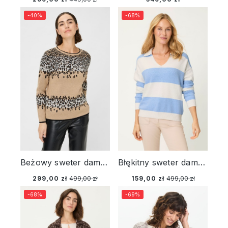
-40%
-68%
Beżowy sweter damski Henny ze wzorem – Urban Wild
Błękitny sweter damski Cora w pasy z kołnierzykiem – Refresh
299,00 zł
499,00 zł
159,00 zł
499,00 zł
-68%
-69%