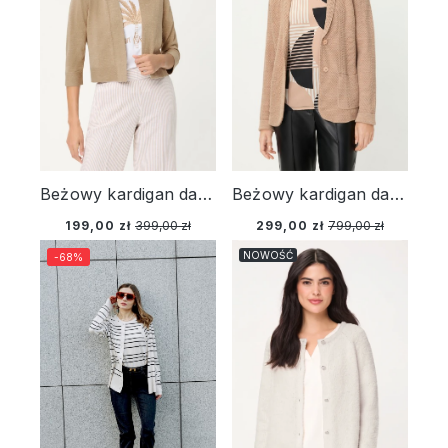
Beżowy kardigan damski Eva z lnem – Sun Kissed
Beżowy kardigan damski Eva z wełną merino – Urban Wild
199,00 zł
399,00 zł
299,00 zł
799,00 zł
NOWOŚĆ
-68%