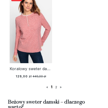
Koralowy sweter damski Henny z troczkami - Cozy Idylls
129,00 zł
449,00 zł
1
«
2
»
Beżowy sweter damski – dlaczego
warto?