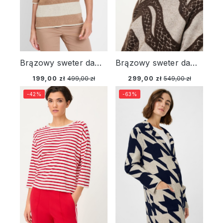
Brązowy sweter damski Cora w paski z krótkim rękawem – Relaxed Code
Brązowy sweter damski Henny we wzory – Designer Choice
199,00 zł
499,00 zł
299,00 zł
549,00 zł
-42%
-63%