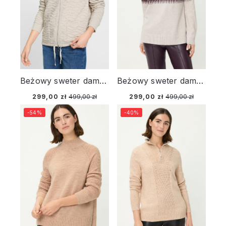
Beżowy sweter damski Henny z fakturą zapinany na suwak – Neo Comfort
Beżowy sweter damski Henny z troczkami ze wzorem – Liaison en Vogue
299,00 zł
499,00 zł
299,00 zł
499,00 zł
-54%
-40%