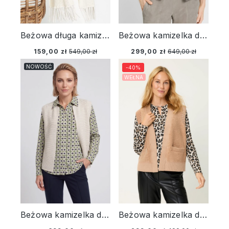
Beżowa długa kamizelka damska w stylu boho – Designer Choice
Beżowa kamizelka damska – Vintage Romance
159,00 zł
549,00 zł
299,00 zł
649,00 zł
NOWOŚĆ
-40%
WEŁNA
Beżowa kamizelka damska Henny - Modern Balance
Beżowa kamizelka damska Henny – Urban Wild