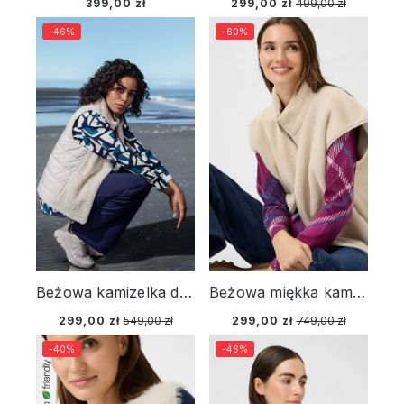
399,00 zł
299,00 zł
499,00 zł
-46%
-60%
Beżowa kamizelka damska Henny z pikowaniem – Neo Comfort
Beżowa miękka kamizelka damska – New Passion
299,00 zł
549,00 zł
299,00 zł
749,00 zł
-40%
-46%