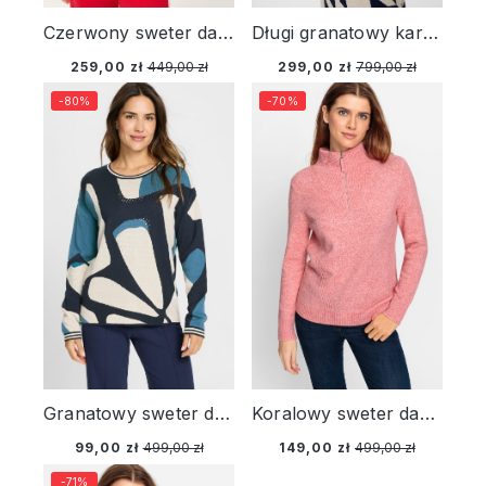
Czerwony sweter damski Cora w paski – Riviera Mood
Długi granatowy kardigan damski Henny w pepitkę – New Passion
259,00 zł
449,00 zł
299,00 zł
799,00 zł
-80%
-70%
Granatowy sweter damski Cora we wzory – Neo Comfort
Koralowy sweter damski Henny z rozpinaną stójką - Cozy Idylls
99,00 zł
499,00 zł
149,00 zł
499,00 zł
-71%