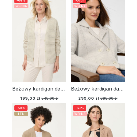
-64%
-57%
WEŁNA
WEŁNA
Beżowy kardigan damski Cora z ażurowym splotem – Liaison en Vogue
Beżowy kardigan damski Cora z wełną merino – New Passion
199,00 zł
549,00 zł
299,00 zł
699,00 zł
-50%
-63%
LEN
WEŁNA