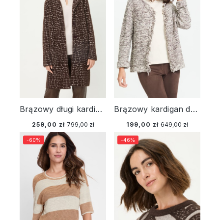
Brązowy długi kardigan damski Henny ze wzorem – Designer Choice
Brązowy kardigan damski Henny z frędzlami – Designer Choice
259,00 zł
799,00 zł
199,00 zł
649,00 zł
-60%
-46%