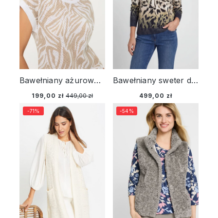
Bawełniany ażurowy sweter damski Cora z krótkim rękawem – Sun Kissed
Bawełniany sweter damski Henny ze zwierzęcym wzorem - Modern Balance
199,00 zł
449,00 zł
499,00 zł
-71%
-54%