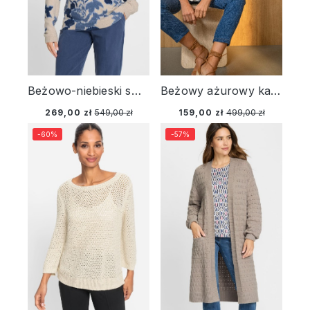
Beżowo-niebieski sweter damski Henny w kwiaty – Vintage Romance
Beżowy ażurowy kardigan damski Henny z bawełną – Designer Choice
269,00 zł
549,00 zł
159,00 zł
499,00 zł
-60%
-57%