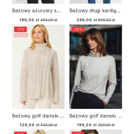
Beżowy ażurowy sweter damski Henny - Urban Lights
Beżowy długi kardigan damski Henny – Vintage Romance
199,00 zł
499,00 zł
299,00 zł
699,00 zł
-77%
-50%
WEŁNA
Beżowy golf damski Cora – Liaison en Vogue
Beżowy golf damski Eva – Liaison en Vogue
129,00 zł
549,00 zł
199,00 zł
399,00 zł