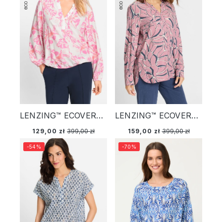
LENZING™ ECOVERO™ Różowa wiskozowa koszula damska o kroju tuniki w kwiaty – Back in Bloom
LENZING™ ECOVERO™ Różowa wiskozowa koszula damska ze wzorem – Vintage Romance
129,00 zł
399,00 zł
159,00 zł
399,00 zł
-54%
-70%