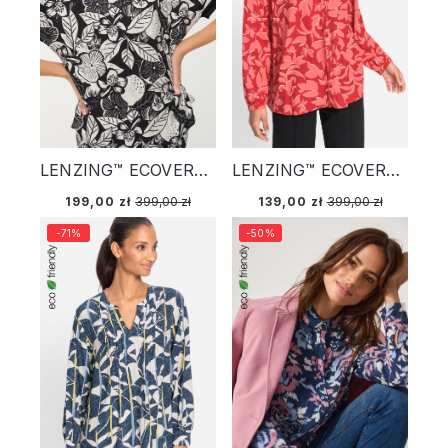
LENZING™ ECOVERO™ Czarna wiskozowa koszula damska w kwiaty - Golden Glow
LENZING™ ECOVERO™ Czerwona wiskozowa koszula damska o kroju tuniki w kwiaty - Urban Lights
199,00 zł
399,00 zł
139,00 zł
399,00 zł
-71%
-50%