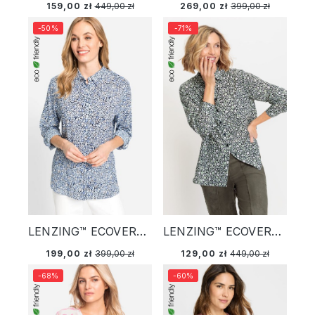
159,00 zł
449,00 zł
269,00 zł
399,00 zł
-50%
-71%
LENZING™ ECOVERO™ Koszula damska z printem w kwiaty - Basic
LENZING™ ECOVERO™ Koszula damska z printem w kwiaty - Digital Garden
199,00 zł
399,00 zł
129,00 zł
449,00 zł
-68%
-60%