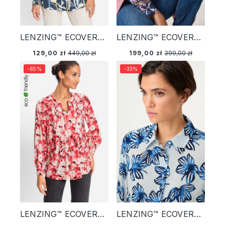
LENZING™ ECOVERO™ Granatowa wiskozowa koszula damska o kroju tuniki ze wzorem – Marina City
LENZING™ ECOVERO™ Granatowa wiskozowa koszula damska w kwiaty – Vintage Romance
129,00 zł
449,00 zł
199,00 zł
399,00 zł
-65%
-33%
LENZING™ ECOVERO™ Koralowa wiskozowa koszula damska o kroju tuniki w kwiaty - Urban Lights
LENZING™ ECOVERO™ Koszula damska w paski w kwiaty – Riviera Mood