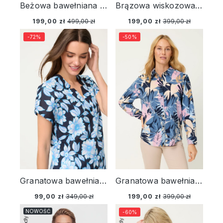
Beżowa bawełniana koszula damska z haftem – Designer Choice
Brązowa wiskozowa koszula damska z roślinnym wzorem – Savanna Sky
199,00 zł
499,00 zł
199,00 zł
399,00 zł
-72%
-50%
Granatowa bawełniana koszula damska w kwiaty z krótkim rękawem – Vintage Cruise
Granatowa bawełniano-wiskozowa koszula damska z roślinnym wzorem – Refresh
99,00 zł
349,00 zł
199,00 zł
399,00 zł
NOWOŚĆ
-60%