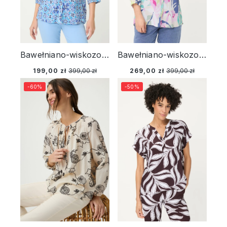
Bawełniano-wiskozowa koszula damska o kroju tuniki – Vintage Cruise
Bawełniano-wiskozowa koszula damska o kroju tuniki z roślinnym wzorem – Ciao Amore
199,00 zł
399,00 zł
269,00 zł
399,00 zł
-60%
-50%