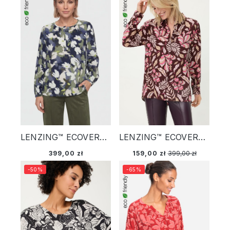
LENZING™ ECOVERO™ Bawełniano-wiskozowa koszula damska w kwiaty - Modern Balance
LENZING™ ECOVERO™ Bawełniano-wiskozowa koszula damska w kwiaty – Liaison en Vogue
399,00 zł
159,00 zł
399,00 zł
-50%
-65%