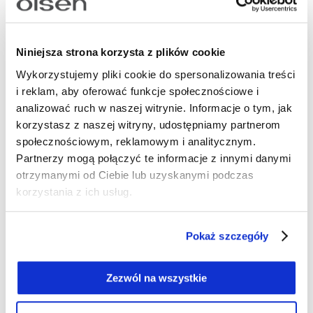
Niebieska bawełniano-wiskozowa koszula damska z printem- Ocean Breeze
Niebieska koszula damska z haftem w drobne kwiaty – Boho Beauty
129,00 zł
399,00 zł
159,00 zł
399,00 zł
Niniejsza strona korzysta z plików cookie
-68%
-67%
Wykorzystujemy pliki cookie do spersonalizowania treści
i reklam, aby oferować funkcje społecznościowe i
analizować ruch w naszej witrynie. Informacje o tym, jak
korzystasz z naszej witryny, udostępniamy partnerom
społecznościowym, reklamowym i analitycznym.
Partnerzy mogą połączyć te informacje z innymi danymi
otrzymanymi od Ciebie lub uzyskanymi podczas
korzystania z ich usług.
Pokaż szczegóły
Różowa bawełniana koszula damska z roślinnym wzorem – Voyage Tropical
TENCEL™ Granatowa bluzka damska Clara o kroju tuniki w kwiaty – Back in Bloom
Zezwól na wszystkie
129,00 zł
399,00 zł
99,00 zł
299,00 zł