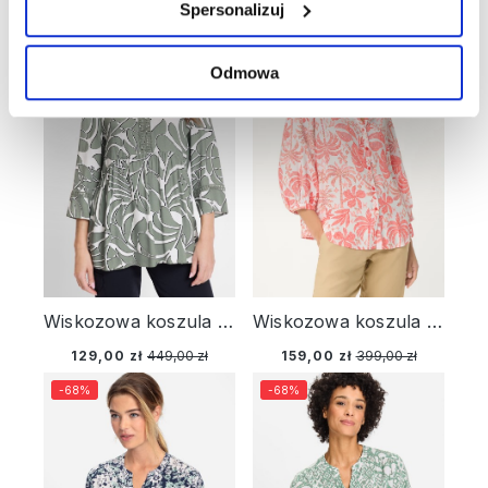
Spersonalizuj
-71%
-60%
Odmowa
Wiskozowa koszula damska o kroju tuniki z roślinnym wzorem – Urban Jungle
Wiskozowa koszula damska o kroju tuniki ze wzorem – Sun Kissed
129,00 zł
449,00 zł
159,00 zł
399,00 zł
-68%
-68%