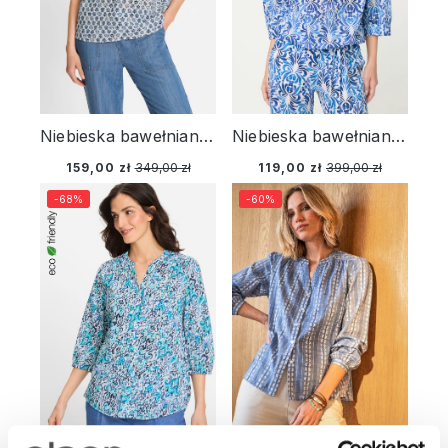
Niebieska bawełniana koszula damska o tunikowym kroju z krótkim rękawem – Boho Beauty
Niebieska bawełniana koszula damska z roślinnym wzorem – Vintage Cruise
159,00 zł
349,00 zł
119,00 zł
399,00 zł
-68%
-60%